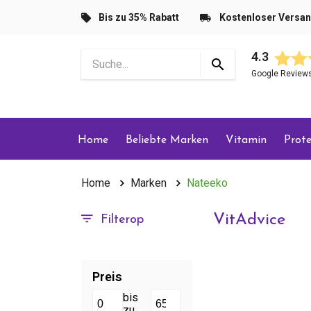
Bis zu 35% Rabatt
Kostenloser Versa
4.3
Google Review
Home
Beliebte Marken
Vitamin
Prote
Home
Marken
Nateeko
VitAdvice
Filterop
Preis
bis
zu