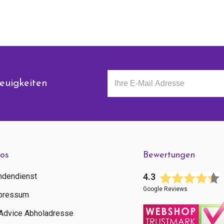
euigkeiten
fos
Bewertungen
ndendienst
4.3
Google Reviews
pressum
tAdvice Abholadresse