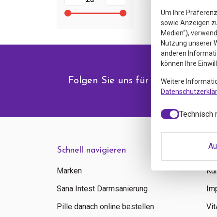
Um Ihre Präferenz
sowie Anzeigen zu 
Medien“), verwende
Nutzung unserer W
anderen Informati
können Ihre Einwil
Folgen Sie uns für Angebote & N
Weitere Informati
Datenschutzerklä
Technisch 
Au
Schnell navigieren
In
Marken
Ku
Sana Intest Darmsanierung
Im
Pille danach online bestellen
Vi