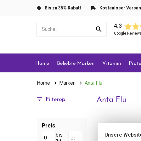
Bis zu 35% Rabatt
Kostenloser Versa
4.3
Google Review
Home
Beliebte Marken
Vitamin
Prote
Home
Marken
Anta Flu
Anta Flu
Filterop
Preis
Unsere Websit
bis
zu