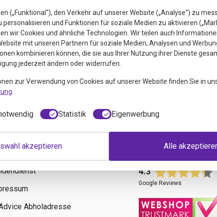
en („Funktional“), den Verkehr auf unserer Website („Analyse“) zu mes
personalisieren und Funktionen für soziale Medien zu aktivieren („Mar
n wir Cookies und ähnliche Technologien. Wir teilen auch Informatione
ebsite mit unseren Partnern für soziale Medien, Analysen und Werbung
onen kombinieren können, die sie aus Ihrer Nutzung ihrer Dienste gesa
ligung jederzeit ändern oder widerrufen.
euigkeiten
onen zur Verwendung von Cookies auf unserer Website finden Sie in un
rung
.
notwendig
Statistik
Eigenwerbung
swahl akzeptieren
Alle akzeptiere
fos
Bewertungen
ndendienst
4.3
Google Reviews
pressum
tAdvice Abholadresse