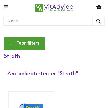
Toon filters
Strath
Am beliebtesten in "
Strath
"