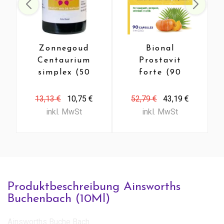
Zonnegoud
Bional
Centaurium
Prostavit
simplex (50
forte (90
Ml)
Caps)
13,13 €
10,75 €
52,79 €
43,19 €
inkl. MwSt
inkl. MwSt
Produktbeschreibung Ainsworths
Buchenbach (10Ml)
Ainsworths Buche Bach