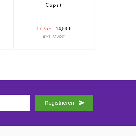
Caps)
17,75 €
14,53 €
inkl. MwSt
Registrieren