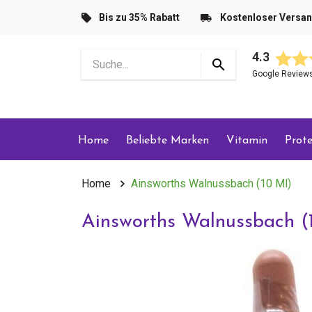
Bis zu 35% Rabatt
Kostenloser Versa
4.3
Google Review
Home
Beliebte Marken
Vitamin
Prote
Home
Ainsworths Walnussbach (10 Ml)
Ainsworths Walnussbach (