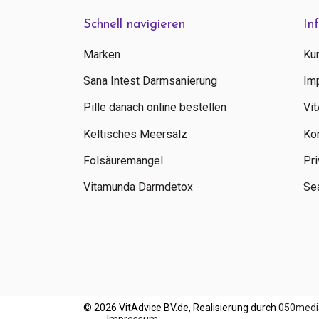
Schnell navigieren
In
Marken
Ku
Sana Intest Darmsanierung
Im
Pille danach online bestellen
Vi
Keltisches Meersalz
Ko
Folsäuremangel
Pri
Vitamunda Darmdetox
Sea
© 2026 VitAdvice BV.de, Realisierung durch
050medi