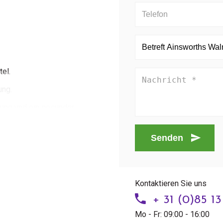
el.
ung.
ung und ein gesunder
mittel ist kein ErSet für eine
Senden
angen.
agern, sofern auf dem Etikett
Kontaktieren Sie uns
hrungsergänzungsmittel bei
+ 31 (0)85 1
ahme und Krankheit
Mo - Fr: 09:00 - 16:00