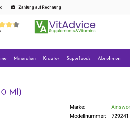
nd
Zahlung auf Rechnung
s
ine
Mineralien
Kräuter
Superfoods
Abnehmen
10 Ml)
Marke:
Ainswor
Modellnummer:
729241