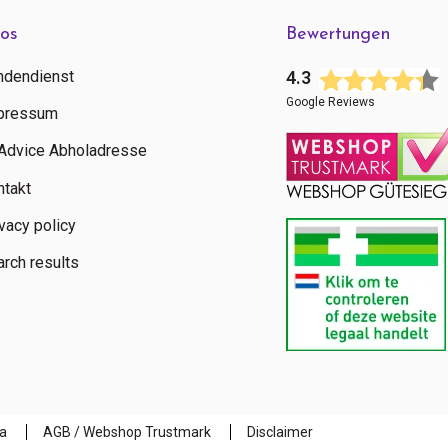
fos
Bewertungen
ndendienst
4.3
Google Reviews
pressum
tAdvice Abholadresse
ntakt
vacy policy
rch results
a
AGB / Webshop Trustmark
Disclaimer