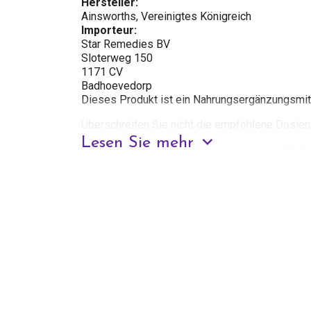
Hersteller:
Ainsworths, Vereinigtes Königreich
Importeur:
Star Remedies BV
Sloterweg 150
1171 CV
Badhoevedorp
Dieses Produkt ist ein Nahrungsergänzungsmitt
Überschreiten Sie nicht die empfohlene Dosier
Lesen Sie mehr
Eine abwechslungsreiche, ausgewogene Ernähr
Lebensstil sind wichtig. Ein Nahrungsergänzungs
abwechslungsreiche Ernährung.
Darf nicht in die Hände von kleinen Kindern gel
Trocken, geschlossen und bei Raumtemperatur l
nicht anders angegeben.
Konsultieren Sie einen Experten, bevor Sie Na
Schwangerschaft, Stillzeit, Medikamenteneinn
einnehmen.