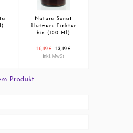
ta
Natura Sanat
Lamber
l)
Blutwurz Tinktur
Pflanzenst
bio (100 Ml)
800 mg (60
16,49 €
13,49 €
36,25 €
29,
inkl. MwSt
inkl. MwS
em Produkt