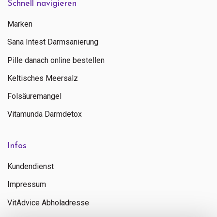
Schnell navigieren
Marken
Sana Intest Darmsanierung
Pille danach online bestellen
Keltisches Meersalz
Folsäuremangel
Vitamunda Darmdetox
Infos
Senden
Kundendienst
Impressum
Kontaktieren Sie uns
+ 31 (0)85 13 00 990
VitAdvice Abholadresse