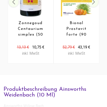
Zonnegoud
Bional
Centaurium
Prostavit
simplex (50
forte (90
Ml)
Caps)
13,13 €
10,75 €
52,79 €
43,19 €
inkl. MwSt
inkl. MwSt
Produktbeschreibung Ainsworths
Weidenbach (10 Ml)
Ainsworths Willow Bach