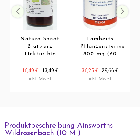
Natura Sanat
Lamberts
Blutwurz
Pflanzensterine
Tinktur bio
800 mg (60
(100 Ml)
Tab)
16,49 €
13,49 €
36,25 €
29,66 €
inkl. MwSt
inkl. MwSt
Produktbeschreibung Ainsworths
Wildrosenbach (10 Ml)