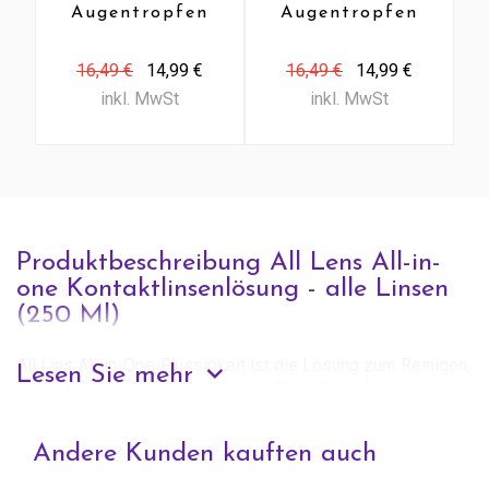
Augentropfen
Augentropfen
Nr. 1 (10 Ml)
Nr. 2 (10 Ml)
16,49 €
14,99 €
16,49 €
14,99 €
inkl. MwSt
inkl. MwSt
Produktbeschreibung All Lens All-in-
one Kontaktlinsenlösung - alle Linsen
(250 Ml)
All Lins All-in-One-Flüssigkeit ist die Lösung zum Reinigen,
Lesen Sie mehr
Spülen, Desinfizieren, Lagern und Einsetzen aller
Kontaktlinsen. Mit dieser praktischen All-in-One-Formel
sind Sie schnell fertig!
Andere Kunden kauften auch
Anwendung
Zum Reinigen, Spülen, Desinfizieren, Lagern und Einsetzen