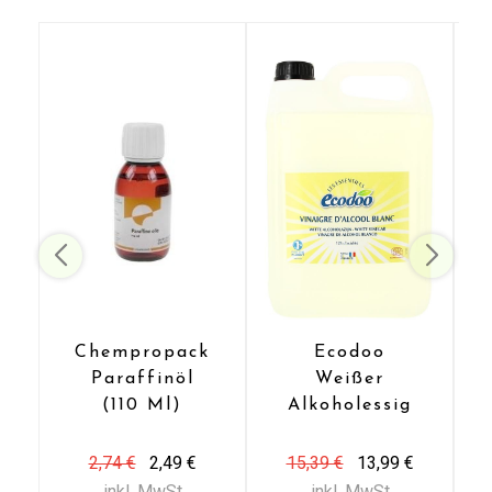
Chempropack
Ecodoo
Paraffinöl
Weißer
(110 Ml)
Alkoholessig
Senden
Bio (5 Liter)
2,74 €
2,49 €
15,39 €
13,99 €
Kontaktieren Sie uns
inkl. MwSt
inkl. MwSt