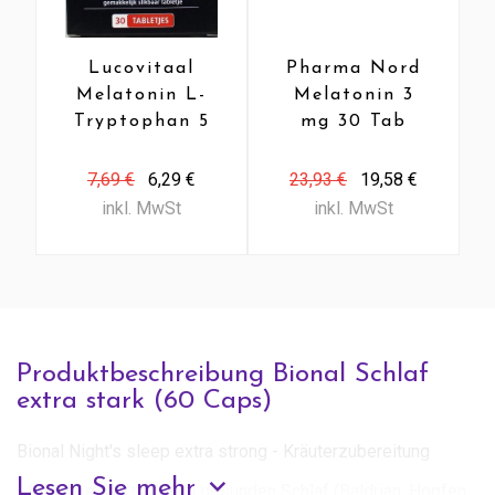
Lucovitaal
Pharma Nord
Melatonin L-
Melatonin 3
Tryptophan 5
mg 30 Tab
mg (30 Tab)
7,69 €
6,29 €
23,93 €
19,58 €
inkl. MwSt
inkl. MwSt
Produktbeschreibung Bional Schlaf
extra stark (60 Caps)
Bional Night's sleep extra strong - Kräuterzubereitung
Lesen Sie mehr
- fördert einen natürlich gesunden Schlaf (Baldrian, Hopfen,