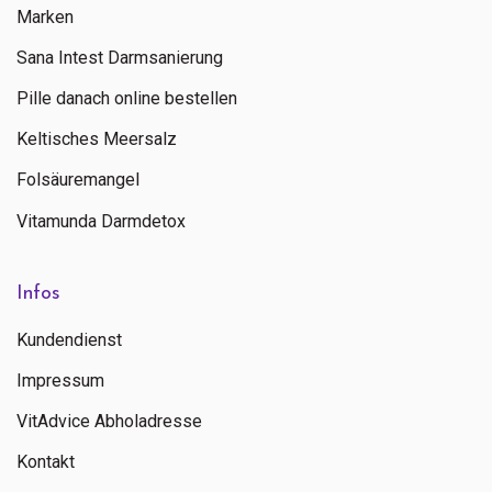
Marken
Sana Intest Darmsanierung
Pille danach online bestellen
Keltisches Meersalz
Folsäuremangel
Vitamunda Darmdetox
Senden
Infos
Kundendienst
Kontaktieren Sie uns
Impressum
+ 31 (0)85 13 00 990
Mo - Fr: 09:00 - 16:00
VitAdvice Abholadresse
Kontakt