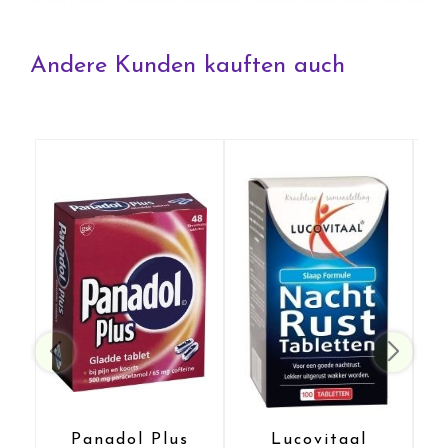
Balsam) *
- Melatonin hilft, die Einschlafzeit zu verkürzen
* Gesundheitsbezogene Angabe bis zur Genehmigung
Andere Kunden kauften auch
durch die Europäische Kommission
Zusammensetzung pro Tagesdosis von 1 Capsel:
400 mg Baldrian-Extrakt (Valeriana officinalis),
120 mg Hopfenextrakt (Humulus lupulus),
160 mg Melissenextrakt (Melissa officinalis),
0,2 mg Melatonin.
Zutaten
SOJAÖL, Gelatine, Baldrianextrakt, Netzmittel: Glycerin,
Sorbit, Wasser, Balsamextrakt, Hopfenextrakt, LACTOSE
(Milch), Antibackmittel: Kalziumcarbonat, Emulgator: SOJA-
LEIKTHIN, Farbstoffe: Titandioxid, Eisenoxid, STabilisator:
Siliciumdioxid, Melatonin.
Verwenden Sie
Nehmen Sie 2 Caps eine halbe Stunde vor dem
Schlafengehen mit Wasser ein.
Lesen Sie vor dem Gebrauch die beiliegende Anleitung.
Panadol Plus
Lucovitaal