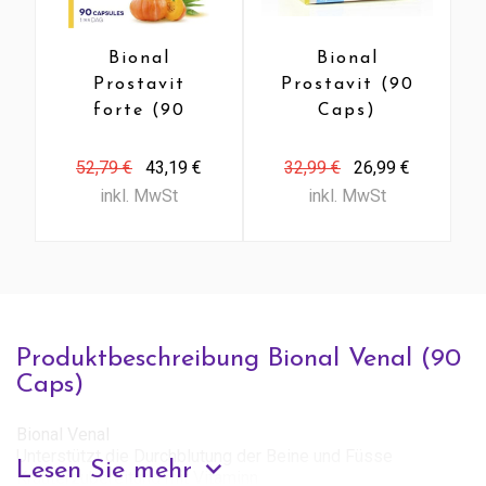
Bional
Bional
Prostavit
Prostavit (90
forte (90
Caps)
Caps)
52,79 €
43,19 €
32,99 €
26,99 €
inkl. MwSt
inkl. MwSt
Produktbeschreibung Bional Venal (90
Caps)
Bional Venal
Unterstützt die Durchblutung der Beine und Füsse
Lesen Sie mehr
Kräuterzubereitung mit Vitaminn