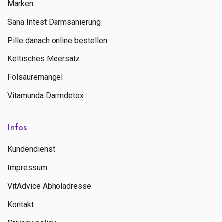
Marken
Sana Intest Darmsanierung
Pille danach online bestellen
Keltisches Meersalz
Folsäuremangel
Senden
Vitamunda Darmdetox
Kontaktieren Sie uns
Infos
+ 31 (0)85 13 00 990
Mo - Fr: 09:00 - 16:00
Kundendienst
Impressum
VitAdvice Abholadresse
Kontakt