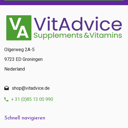
Trocken, verschlossen und bei Raumtemperatur lagern,
sofern auf dem Etikett nicht anders angegeben.
Wenden Sie sich an einen Experten, bevor Sie
Nahrungsergänzungsmittel bei Schwangerschaft, Stillzeit,
Medikamenteneinnahme und bei Krankheit anwenden.
Anfrage zu diesem Produkt
Olgerweg 2A-5
9723 ED Groningen
Nederland
shop@vitadvice.de
+ 31 (0)85 13 00 990
Schnell navigieren