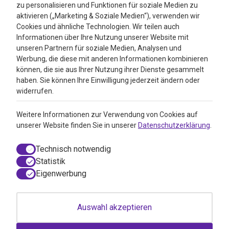
Bewertungen
zu personalisieren und Funktionen für soziale Medien zu
aktivieren („Marketing & Soziale Medien“), verwenden wir
4.3
Cookies und ähnliche Technologien. Wir teilen auch
Informationen über Ihre Nutzung unserer Website mit
Google Reviews
unseren Partnern für soziale Medien, Analysen und
Werbung, die diese mit anderen Informationen kombinieren
können, die sie aus Ihrer Nutzung ihrer Dienste gesammelt
haben. Sie können Ihre Einwilligung jederzeit ändern oder
widerrufen.
Weitere Informationen zur Verwendung von Cookies auf
unserer Website finden Sie in unserer
Datenschutzerklärung
.
Technisch notwendig
Statistik
Eigenwerbung
© 2026 VitAdvice BV.de, Realisierung durch
050media
Auswahl akzeptieren
AGB / Webshop Trustmark
Einwilligungsdialog geöffnet
Disclaimer