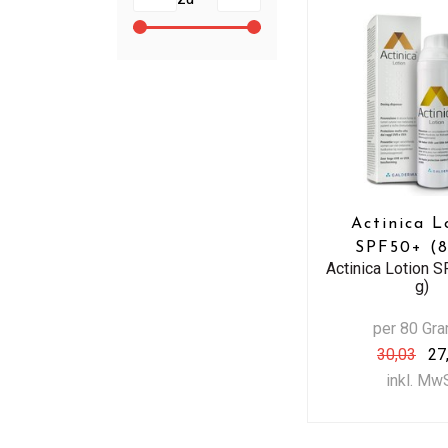
Actinica L
SPF50+ (8
Actinica Lotion 
g)
per 80 Gr
30,03
27
inkl. Mw