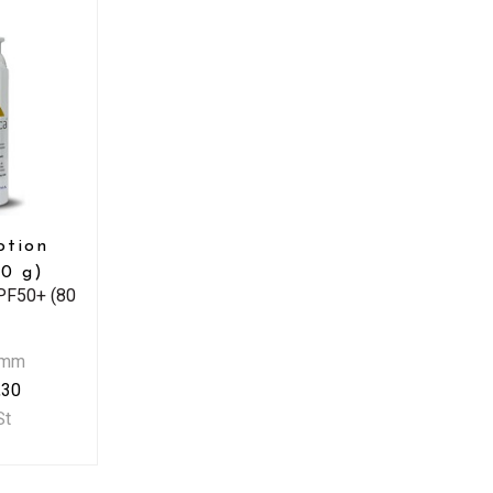
otion
0 g)
SPF50+ (80
amm
,30
St