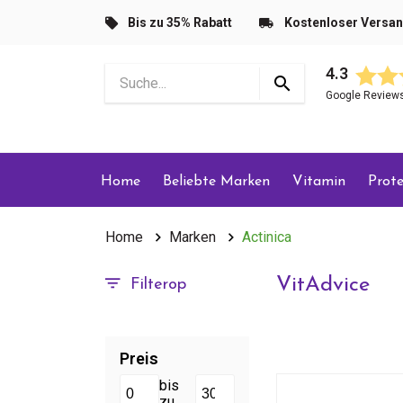
Bis zu 35% Rabatt
Kostenloser Versa
4.3
Google Review
Home
Beliebte Marken
Vitamin
Prote
Home
Marken
Actinica
VitAdvice
Filterop
Preis
bis
zu