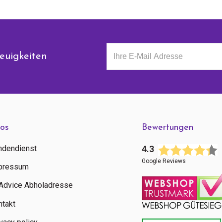
euigkeiten
fos
Bewertungen
ndendienst
4.3
Google Reviews
pressum
tAdvice Abholadresse
ntakt