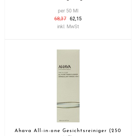
per 50 Ml
68,37
62,15
inkl. MwSt
Ahava All-in-one Gesichtsreiniger (250