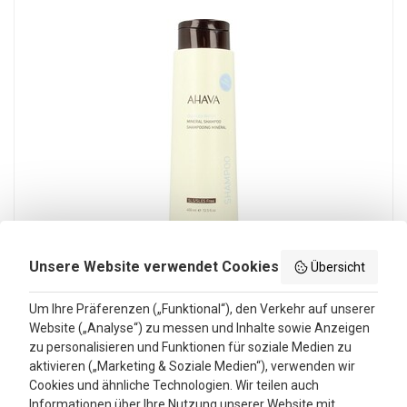
Ahava Mineral Shampoo 400 Ml
Unsere Website verwendet Cookies
Übersicht
Ahava Mineral Shampoo 400 Ml
Um Ihre Präferenzen („Funktional“), den Verkehr auf unserer
per 400 Ml
Website („Analyse“) zu messen und Inhalte sowie Anzeigen
44,88
40,80
zu personalisieren und Funktionen für soziale Medien zu
inkl. MwSt
aktivieren („Marketing & Soziale Medien“), verwenden wir
Cookies und ähnliche Technologien. Wir teilen auch
Informationen über Ihre Nutzung unserer Website mit