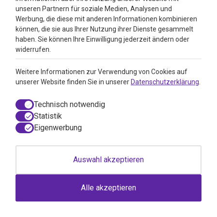
unseren Partnern für soziale Medien, Analysen und
Werbung, die diese mit anderen Informationen kombinieren
können, die sie aus Ihrer Nutzung ihrer Dienste gesammelt
haben. Sie können Ihre Einwilligung jederzeit ändern oder
widerrufen.
Weitere Informationen zur Verwendung von Cookies auf
unserer Website finden Sie in unserer
Datenschutzerklärung
.
Technisch notwendig
Statistik
Eigenwerbung
Ahava Mineralduschgel Meer geküsst
(200 Ml)
Auswahl akzeptieren
Ahava Mineralduschgel Meer geküsst (200 Ml)
per 200 Ml
Alle akzeptieren
26,68
24,25
inkl. MwSt