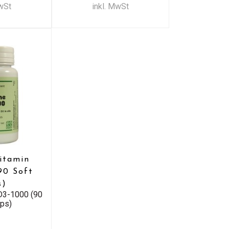
MwSt
inkl. MwSt
Vitamin
90 Soft
s)
 D3-1000 (90
aps)