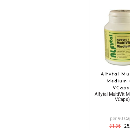
Alfytal Mu
Medium 
VCaps
Alfytal MultiVit 
VCaps)
per 90 C
31,35
25