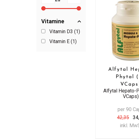
Vitamine
Vitamin D3 (1)
Vitamin E (1)
Alfytal He
Phytal 
VCaps
Alfytal Hepato-P
VCaps)
per 90 C
42,35
34
inkl. Mw