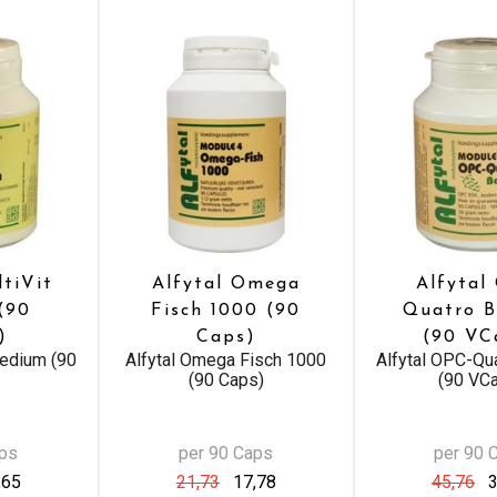
ltiVit
Alfytal Omega
Alfytal
(90
Fisch 1000 (90
Quatro B
)
Caps)
(90 VC
Medium (90
Alfytal Omega Fisch 1000
Alfytal OPC-Qu
(90 Caps)
(90 VC
aps
per 90 Caps
per 90 
,65
21,73
17,78
45,76
3