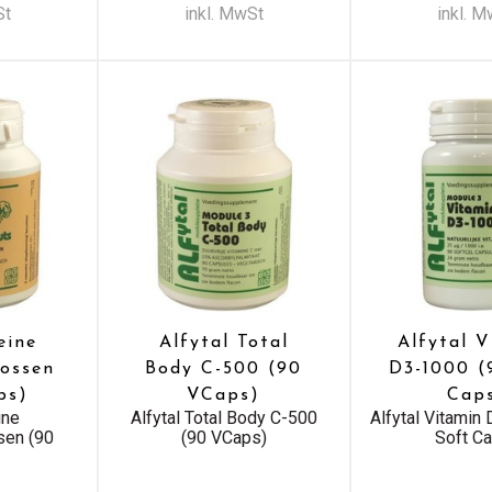
St
inkl. MwSt
inkl. 
eine
Alfytal Total
Alfytal 
rossen
Body C-500 (90
D3-1000 (
ps)
VCaps)
Cap
ine
Alfytal Total Body C-500
Alfytal Vitamin
sen (90
(90 VCaps)
Soft C