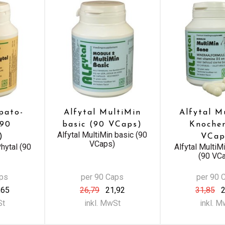
pato-
Alfytal MultiMin
Alfytal M
(90
basic (90 VCaps)
Knoche
Alfytal MultiMin basic (90
)
VCap
VCaps)
hytal (90
Alfytal Multi
(90 VC
aps
per 90 Caps
per 90 
,65
26,79
21,92
31,85
2
St
inkl. MwSt
inkl. 