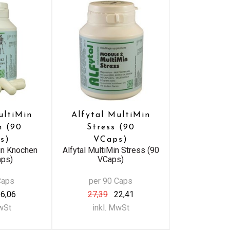
ultiMin
Alfytal MultiMin
n (90
Stress (90
s)
VCaps)
Min Knochen
Alfytal MultiMin Stress (90
aps)
VCaps)
Caps
per 90 Caps
6,06
27,39
22,41
MwSt
inkl. MwSt