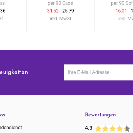
aps
per 90 Caps
per 90 So
,36
31,52
25,79
16,01
1
St
inkl. MwSt
inkl. 
euigkeiten
fos
Bewertungen
ndendienst
4.3