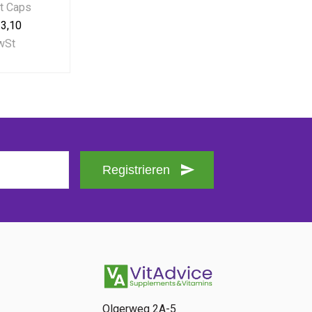
ft Caps
3,10
MwSt
Registrieren
Olgerweg 2A-5