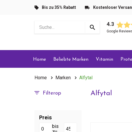
Bis zu 35% Rabatt
Kostenloser Versa
4.3
Google Review
Home
Beliebte Marken
Vitamin
Prote
Home
Marken
Alfytal
Alfytal
Filterop
Preis
bis
zu