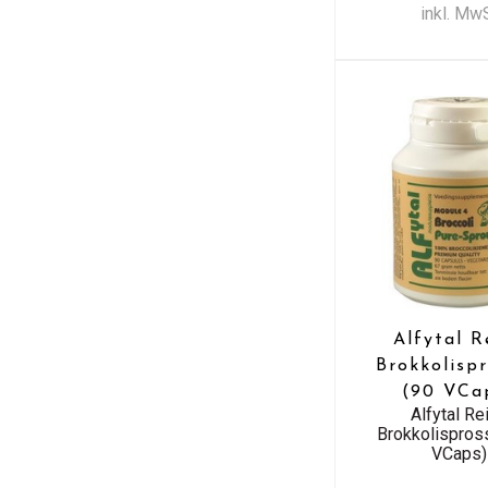
inkl. Mw
Alfytal R
Brokkolisp
(90 VCa
Alfytal Re
Brokkolispros
VCaps)