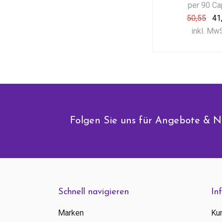
per 90 C
50,55
41
inkl. Mw
Folgen Sie uns für Angebote & N
Schnell navigieren
In
Marken
Ku