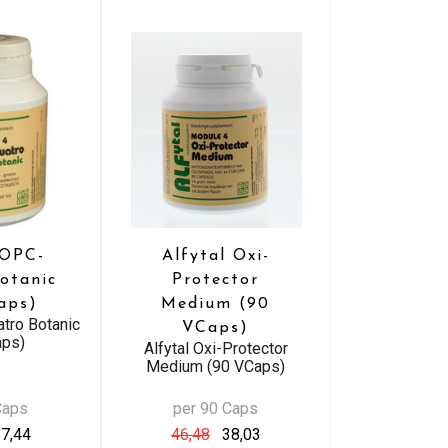
 OPC-
Alfytal Oxi-
otanic
Protector
aps)
Medium (90
atro Botanic
VCaps)
aps)
Alfytal Oxi-Protector
Medium (90 VCaps)
Caps
per 90 Caps
7,44
46,48
38,03