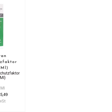
ran
tzfaktor
 Ml)
schutzfaktor
 Ml)
 Ml
5,49
MwSt