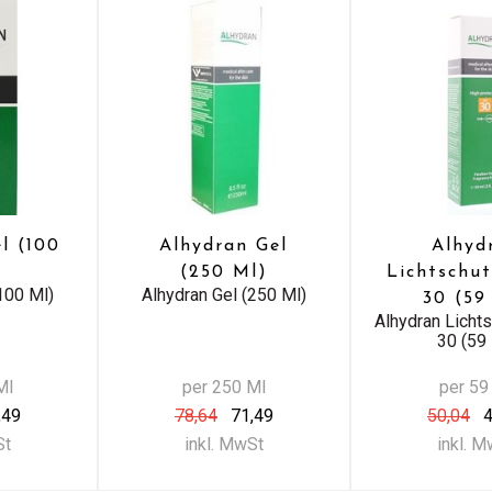
l (100
Alhydran Gel
Alhyd
(250 Ml)
Lichtschu
100 Ml)
Alhydran Gel (250 Ml)
30 (59
Alhydran Licht
30 (59
Ml
per 250 Ml
per 59
,49
78,64
71,49
50,04
4
St
inkl. MwSt
inkl. 