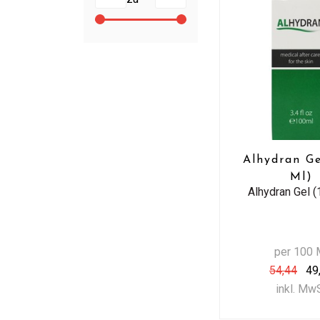
Alhydran Ge
Ml)
Alhydran Gel (
per 100 
54,44
49
inkl. Mw