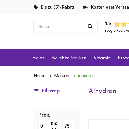
Bis zu 35% Rabatt
Kostenloser Versa
4.3
Google Review
Home
Beliebte Marken
Vitamin
Prote
Home
Marken
Alhydran
Alhydran
Filterop
Preis
bis
zu