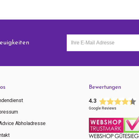
euigkeiten
fos
Bewertungen
ndendienst
4.3
Google Reviews
pressum
tAdvice Abholadresse
ntakt