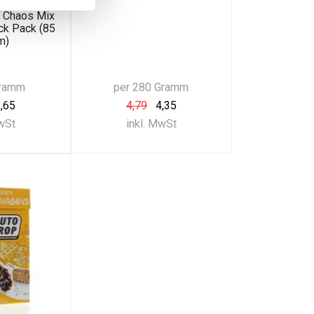
amm)
e Chaos Mix
ck Pack (85
m)
Gramm
per 280 Gramm
,65
4,79
4,35
MwSt
inkl. MwSt