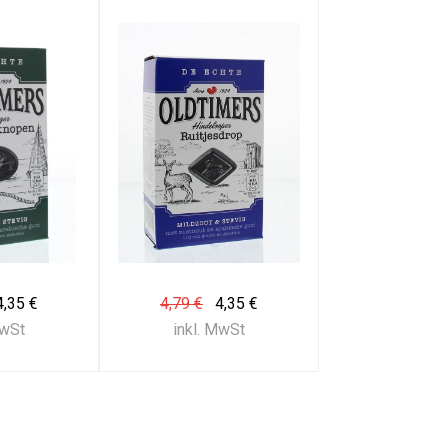
4,35 €
4,79 €
4,35 €
MwSt
inkl. MwSt