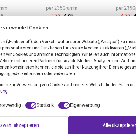
amm
per 235Gramm
per 235
65
4,79
4,35
4,79
4
St
inkl. MwSt
inkl. 
e verwendet Cookies
en („Funktional“), den Verkehr auf unserer Website („Analyse“) zu mes
personalisieren und Funktionen für soziale Medien zu aktivieren („Mar
n wir Cookies und ähnliche Technologien. Wir teilen auch Informatione
ebsite mit unseren Partnern für soziale Medien, Analysen und Werbung
onen kombinieren können, die sie aus Ihrer Nutzung ihrer Dienste gesa
ligung jederzeit ändern oder widerrufen.
onen zur Verwendung von Cookies auf unserer Website finden Sie in un
rung
.
notwendig
Statistik
Eigenwerbung
op
Autodrop
Autodrop
rs
Snackpackungen
Chaos Mi
swahl akzeptieren
Alle akzeptiere
per
Waldfrüchte rote
Loss Sna