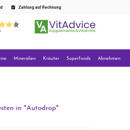
nd
Zahlung auf Rechnung
s
ine
Mineralien
Kräuter
Superfoods
Abnehmen
sten in "
Autodrop
"