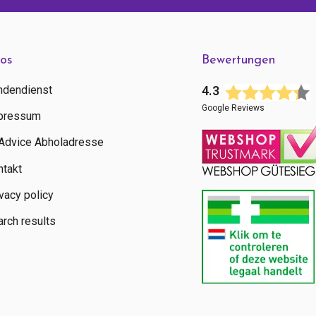
fos
Bewertungen
ndendienst
4.3
Google Reviews
pressum
tAdvice Abholadresse
ntakt
vacy policy
rch results