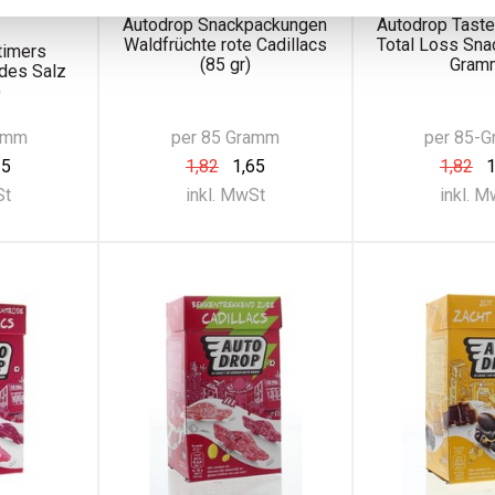
z (235
Cadillacs (85 gr)
(85 Gr
Autodrop Snackpackungen
Autodrop Tast
Waldfrüchte rote Cadillacs
Total Loss Sna
timers
(85 gr)
Gram
ldes Salz
)
amm
per 85 Gramm
per 85-
35
1,82
1,65
1,82
1
St
inkl. MwSt
inkl. 