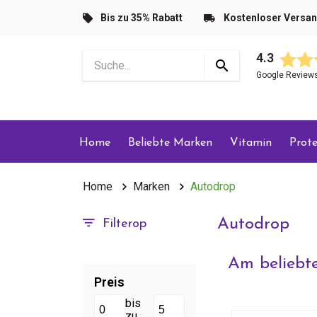
Bis zu 35% Rabatt
Kostenloser Versa
4.3
Google Review
Home
Beliebte Marken
Vitamin
Prote
Home
Marken
Autodrop
Autodrop
Filterop
Am beliebte
Preis
bis
zu