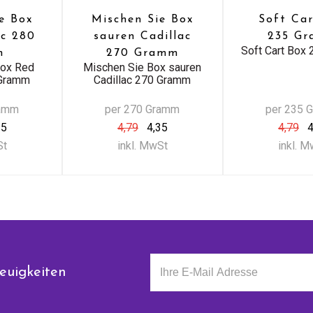
e Box
Mischen Sie Box
Soft Ca
ac 280
sauren Cadillac
235 G
Soft Cart Box
m
270 Gramm
Box Red
Mischen Sie Box sauren
 Gramm
Cadillac 270 Gramm
ramm
per 270 Gramm
per 235 
35
4,79
4,35
4,79
4
St
inkl. MwSt
inkl. 
euigkeiten