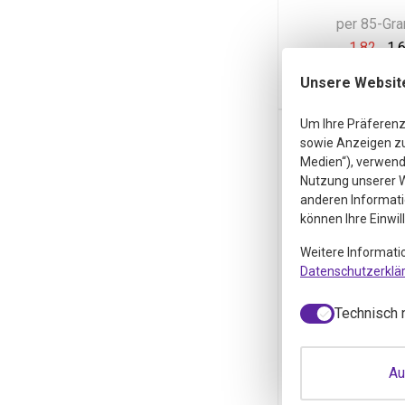
per 85-Gr
1,82
1,
inkl. Mw
Unsere Websit
Um Ihre Präferenz
sowie Anzeigen zu 
Medien“), verwende
Nutzung unserer W
anderen Informati
können Ihre Einwil
Weitere Informati
Datenschutzerklä
Technisch 
Autodr
Oldtime
Au
Hindeloo