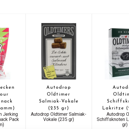
ecken
Autodrop
Autod
Sour
Oldtimer
Oldti
Snack
Salmiak-Vokale
Schiffs
Gramm)
(235 gr)
Lakritze (
n Jerking
Autodrop Oldtimer Salmiak-
Autodrop O
nack Pack
Vokale (235 gr)
Schiffsknoten L
m)
gr)