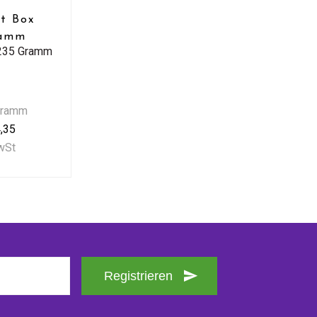
rt Box
ramm
 235 Gramm
Gramm
,35
MwSt
Registrieren