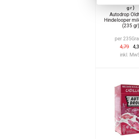
mildes Sal
gr)
Autodrop Old
Hindelooper mi
(235 gr
per 235Gr
4,79
4,
inkl. Mw