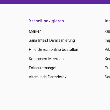
Schnell navigieren
In
Marken
Ku
Sana Intest Darmsanierung
Im
Pille danach online bestellen
Vi
Keltisches Meersalz
Ko
Folsäuremangel
Pri
Vitamunda Darmdetox
Sea