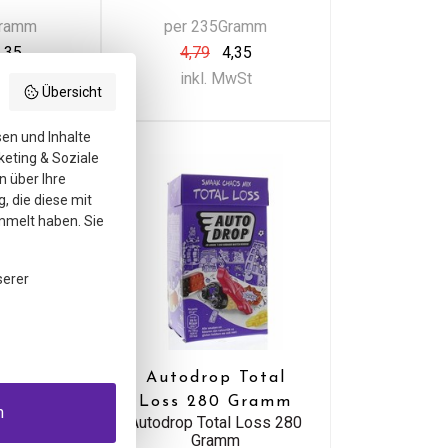
Gramm
per 235Gramm
,35
4,79
4,35
MwSt
inkl. MwSt
Übersicht
sen und Inhalte
keting & Soziale
n über Ihre
, die diese mit
mmelt haben. Sie
serer
 Taste
Autodrop Total
x Total
Loss 280 Gramm
n
Autodrop Total Loss 280
ck Pack
Gramm