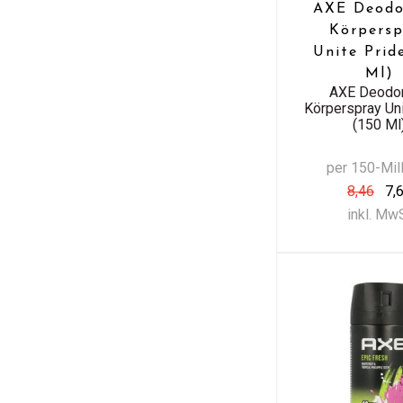
AXE Deodo
Körpersp
Unite Prid
Ml)
AXE Deodor
Körperspray Uni
(150 Ml
per 150-Milli
8,46
7,
inkl. Mw