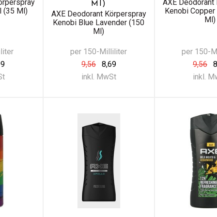
örperspray
AXE Deodorant 
Ml)
 (35 Ml)
Kenobi Copper 
AXE Deodorant Körperspray
Ml)
Kenobi Blue Lavender (150
Ml)
liter
per 150-Milliliter
per 150-Mil
09
9,56
8,69
9,56
8
St
inkl. MwSt
inkl. 