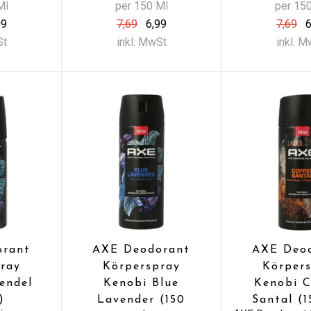
Ml
per 150 Ml
per 15
09
7,69
6,99
7,69
6
St
inkl. MwSt
inkl. 
orant
AXE Deodorant
AXE Deo
ray
Körperspray
Körper
endel
Kenobi Blue
Kenobi 
)
Lavender (150
Santal (