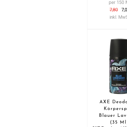
per 150 
7,80
7,
inkl. Mw
AXE Deod
Körpersp
Blauer Lav
(35 Ml