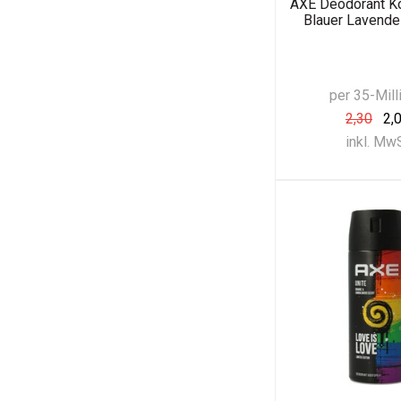
AXE Deodorant K
Blauer Lavendel
per 35-Milli
2,30
2,
inkl. Mw