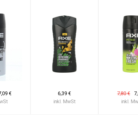
7,09 €
6,39 €
7,80 €
7
MwSt
inkl. MwSt
inkl. M