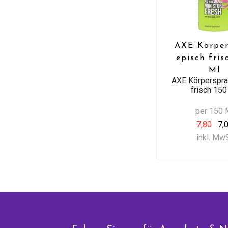
AXE Körpe
episch fris
Ml
AXE Körperspra
frisch 150
per 150 
7,80
7,
inkl. Mw