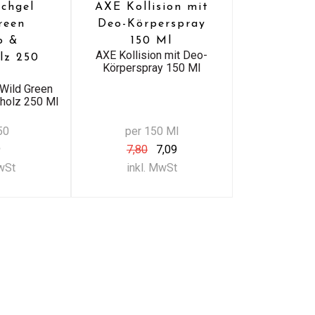
chgel
AXE Kollision mit
reen
Deo-Körperspray
o &
150 Ml
AXE Kollision mit Deo-
lz 250
Körperspray 150 Ml
Wild Green
nholz 250 Ml
50
per 150 Ml
9
7,80
7,09
MwSt
inkl. MwSt