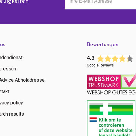
euigkeiten
fos
Bewertungen
ndendienst
4.3
Google Reviews
pressum
tAdvice Abholadresse
ntakt
vacy policy
rch results