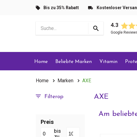
Bis zu 35% Rabatt
Kostenloser Versa
4.3
Google Review
Home
Beliebte Marken
Vitamin
Prote
Home
Marken
AXE
AXE
Filterop
Am beliebte
Preis
bis
zu