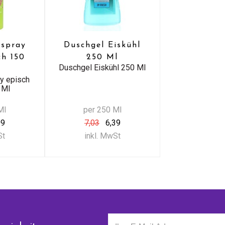
rspray
Duschgel Eiskühl
ch 150
250 Ml
Duschgel Eiskühl 250 Ml
y episch
 Ml
Ml
per 250 Ml
09
7,03
6,39
St
inkl. MwSt