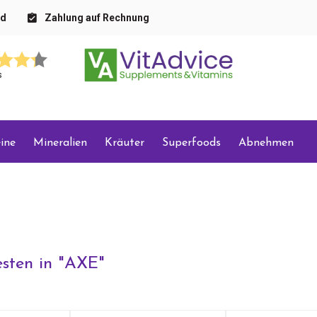
nd
Zahlung auf Rechnung
s
ine
Mineralien
Kräuter
Superfoods
Abnehmen
sten in "
AXE
"