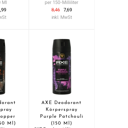
0 Ml
per 150-Milliliter
,99
8,46
7,69
MwSt
inkl. MwSt
dorant
AXE Deodorant
spray
Körperspray
Copper
Purple Patchouli
150 Ml)
(150 Ml)