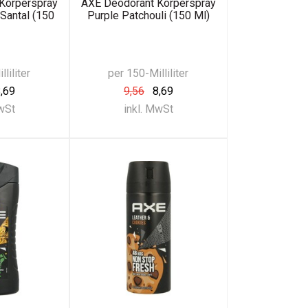
Körperspray
AXE Deodorant Körperspray
Santal (150
Purple Patchouli (150 Ml)
liliter
per 150-Milliliter
,69
9,56
8,69
MwSt
inkl. MwSt