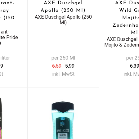
rant-
AXE Duschgel
AXE Dus
ray
Apollo (250 Ml)
Wild G
AXE Duschgel Apollo (250
e (150
Mojit
Ml)
Zedernho
ant-
Ml
te Pride
AXE Duschgel 
)
Mojito & Zeder
liter
per 250 Ml
per 2
69
6,59
5,99
6,3
St
inkl. MwSt
inkl. 