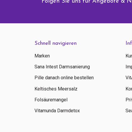
Folgen Sie uns für Angebote & N
Schnell navigieren
In
Marken
Ku
Sana Intest Darmsanierung
Im
Pille danach online bestellen
Vi
Keltisches Meersalz
Ko
Folsäuremangel
Pri
Vitamunda Darmdetox
Sea