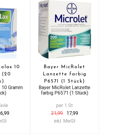
Rolax 10
Bayer MicRolet
 (20
Lanzette farbig
k)
P6571 (1 Stück)
x 10 Gramm
Bayer MicRolet Lanzette
ück)
farbig P6571 (1 Stück)
eile
per 1 St
6,99
21,99
17,99
MwSt
inkl. MwSt