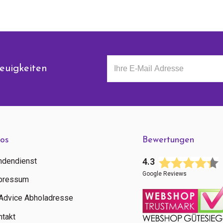
euigkeiten
fos
Bewertungen
ndendienst
4.3
Google Reviews
pressum
tAdvice Abholadresse
ntakt