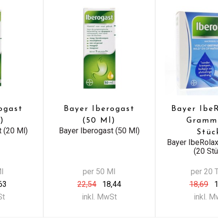
ogast
Bayer Iberogast
Bayer Ibe
)
(50 Ml)
Gramm
 (20 Ml)
Bayer Iberogast (50 Ml)
Stüc
Bayer IbeRola
(20 St
Ml
per 50 Ml
per 20 T
63
22,54
18,44
18,69
1
St
inkl. MwSt
inkl. 