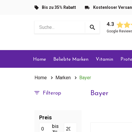
Bis zu 35% Rabatt
Kostenloser Versa
4.3
Google Review
Home
Beliebte Marken
Vitamin
Prote
Home
Marken
Bayer
Bayer
Filterop
Preis
bis
zu