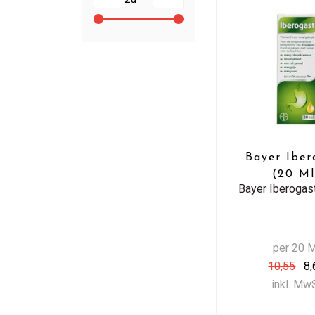
Bayer Iber
(20 Ml
Bayer Iberogast
per 20 
10,55
8,
inkl. Mw