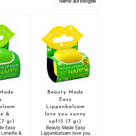
 Made
Beauty Made
y
Easy
alsam
Lippenbalsam
te &
love you sunny
(7 gr)
spf15 (7 gr)
de Easy
Beauty Made Easy
 Limette &
Lippenbalsam love you