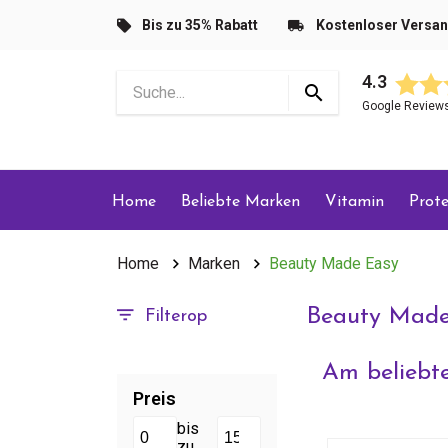
Bis zu 35% Rabatt
Kostenloser Versa
4.3
Google Review
Home
Beliebte Marken
Vitamin
Prote
Home
Marken
Beauty Made Easy
Beauty Made
Filterop
Am beliebte
Preis
bis
zu