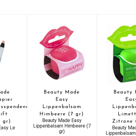
Made
Beauty Made
Beauty
apier
Easy
Eas
tsspendender
Lippenbalsam
Lippenb
ift
Himbeere (7 gr)
Limet
Beauty Made Easy
6 gr)
Zitrone 
Lippenbalsam Himbeere (7
Easy Le
Beauty Ma
gr)
Lippenbalsam