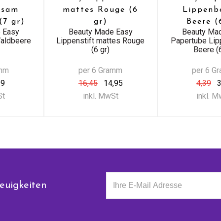
lsam
mattes Rouge (6
Lippenb
(7 gr)
gr)
Beere (
 Easy
Beauty Made Easy
Beauty Ma
aldbeere
Lippenstift mattes Rouge
Papertube Li
(6 gr)
Beere (6
amm
per 6 Gramm
per 6 G
99
16,45
14,95
4,39
3
St
inkl. MwSt
inkl. 
euigkeiten