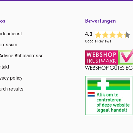
fos
Bewertungen
ndendienst
4.3
Google Reviews
pressum
tAdvice Abholadresse
ntakt
vacy policy
rch results