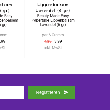
alsam
Lippenbalsam
6 gr)
Lavendel (6 gr)
de Easy
Beauty Made Easy
ppenbalsam
Papertube Lippenbalsam
 gr)
Lavendel (6 gr)
ramm
per 6 Gramm
,99
4,39
3,99
MwSt
inkl. MwSt
Registrieren