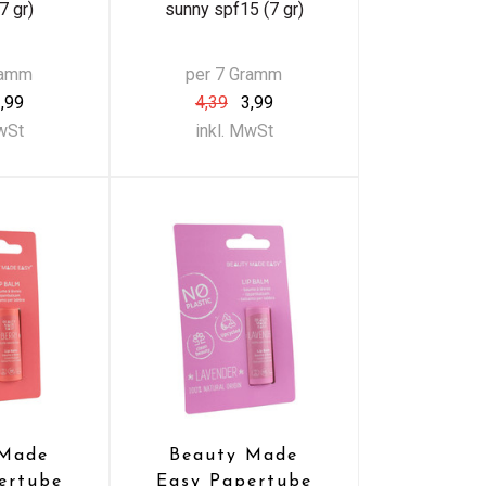
7 gr)
sunny spf15 (7 gr)
ramm
per 7 Gramm
,99
4,39
3,99
MwSt
inkl. MwSt
 Made
Beauty Made
ertube
Easy Papertube