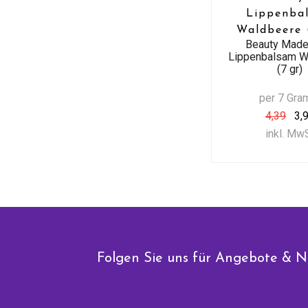
Lippenba
Waldbeere 
Beauty Made
Lippenbalsam W
(7 gr)
per 7 Gr
4,39
3,
inkl. Mw
Folgen Sie uns für Angebote & N