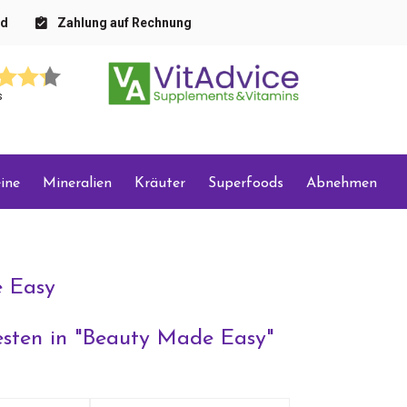
nd
Zahlung auf Rechnung
s
ine
Mineralien
Kräuter
Superfoods
Abnehmen
 Easy
sten in "
Beauty Made Easy
"