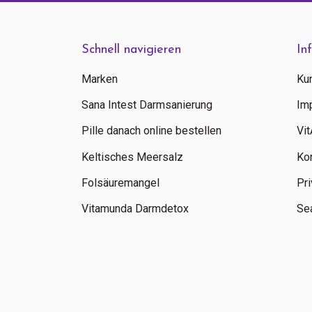
Schnell navigieren
In
Marken
Ku
Sana Intest Darmsanierung
Im
Pille danach online bestellen
Vi
Keltisches Meersalz
Ko
Folsäuremangel
Pri
Vitamunda Darmdetox
Sea