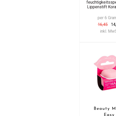
feuchtigkeitss
Lippenstift Kora
per 6 Gr
16,45
14
inkl. Mw
Beauty 
Easy