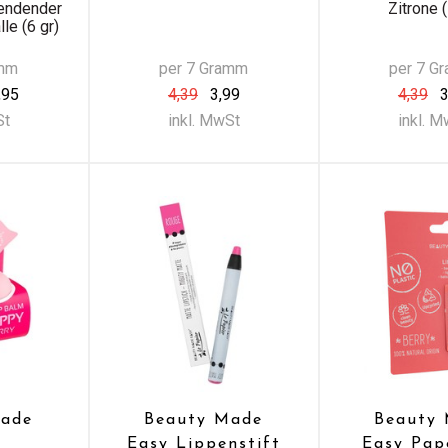
pendender
Zitrone (
lle (6 gr)
amm
per 7 Gramm
per 7 G
,95
4,39
3,99
4,39
3
St
inkl. MwSt
inkl. 
Made
Beauty Made
Beauty
Easy Lippenstift
Easy Pap