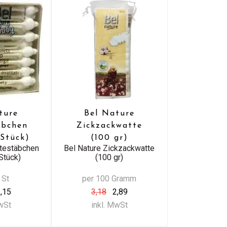
ture
Bel Nature
äbchen
Zickzackwatte
 Stück)
(100 gr)
ttestäbchen
Bel Nature Zickzackwatte
Stück)
(100 gr)
 St
per 100 Gramm
,15
3,18
2,89
MwSt
inkl. MwSt