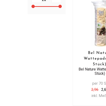
Bel Nat
Wattepad
Stück
Bel Nature Watt
Stück)
per 70 S
2,96
2,
inkl. Mw