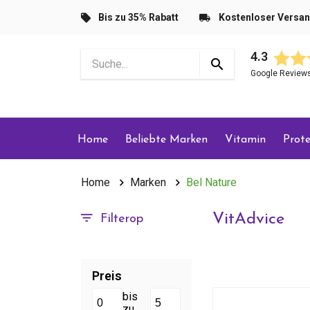
Bis zu 35% Rabatt
Kostenloser Versa
4.3
Google Review
Home
Beliebte Marken
Vitamin
Prote
Home
Marken
Bel Nature
VitAdvice
Filterop
Preis
bis
zu