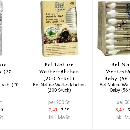
ure
Bel Nature
Bel Na
s (70
Wattestäbchen
Wattest
)
(200 Stück)
Baby (56
epads (70
Bel Nature Wattestäbchen
Bel Nature Wa
(200 Stück)
Baby (56 
t
per 200 St
per 56
69
2,41
2,19
3,47
3
St
inkl. MwSt
inkl. 