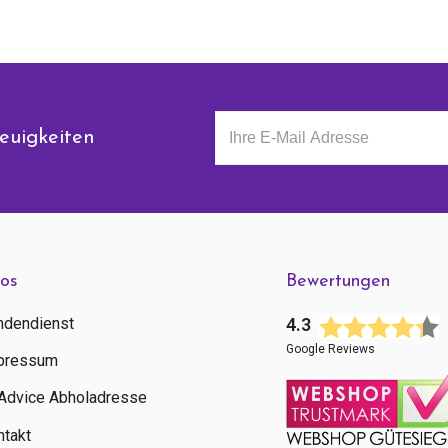
euigkeiten
fos
Bewertungen
ndendienst
4.3
Google Reviews
pressum
tAdvice Abholadresse
ntakt