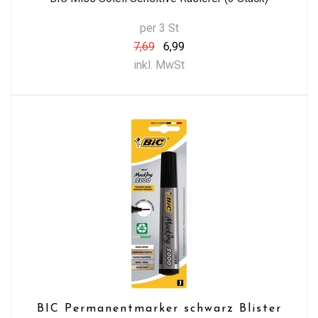
per 3 St
7,69
6,99
inkl. MwSt
BIC Permanentmarker schwarz Blister