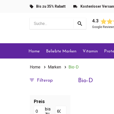
Bis zu 35% Rabatt
Kostenloser Versa
4.3
Google Review
Home
Beliebte Marken
Vitamin
Prote
Home
Marken
Bio-D
Bio-D
Filterop
Preis
bis
zu