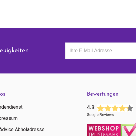
euigkeiten
fos
Bewertungen
ndendienst
4.3
Google Reviews
pressum
tAdvice Abholadresse