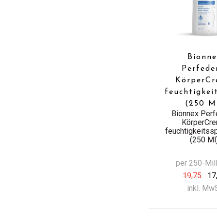
Bionne
Perfed
KörperC
feuchtigkei
(250 M
Bionnex Per
KörperCr
feuchtigkeits
(250 Ml
per 250-Milli
19,75
17
inkl. Mw