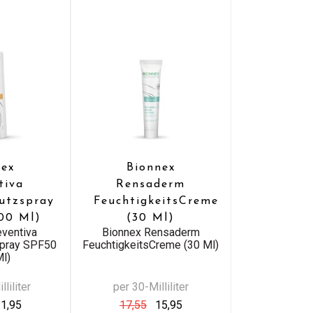
nex
Bionnex
tiva
Rensaderm
utzspray
FeuchtigkeitsCreme
00 Ml)
(30 Ml)
eventiva
Bionnex Rensaderm
pray SPF50
FeuchtigkeitsCreme (30 Ml)
Ml)
liliter
per 30-Milliliter
1,95
17,55
15,95