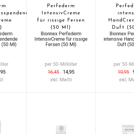
erm
Perfederm
Perfe
tsspendende
IntensivCreme
intens
reme
für rissige Fersen
HandCre
)
(50 Ml)
Duft (5
federm
Bionnex Perfederm
Bionnex Pe
pendende
IntensivCreme für rissige
intensive Han
 (50 Ml)
Fersen (50 Ml)
Duft (50
liter
per 50-Milliliter
per 50-Mil
,95
16,45
14,95
10,95
St
inkl. MwSt
inkl. 