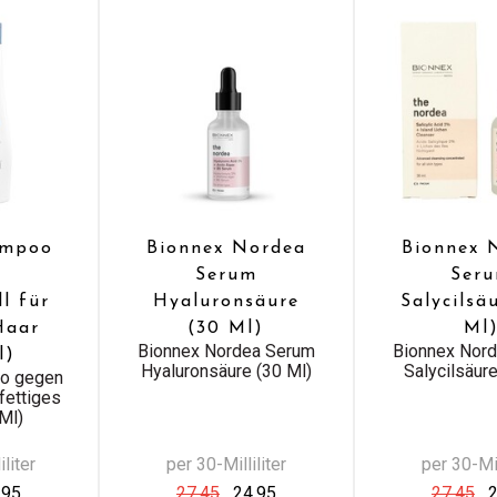
ampoo
Bionnex Nordea
Bionnex 
n
Serum
Ser
l für
Hyaluronsäure
Salycilsä
Haar
(30 Ml)
Ml
Bionnex Nordea Serum
Bionnex Nor
l)
Hyaluronsäure (30 Ml)
Salycilsäure
o gegen
 fettiges
Ml)
liter
per 30-Milliliter
per 30-Mil
,95
27,45
24,95
27,45
2