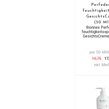
Perfed
feuchtigkei
GesichtsC
(50 Ml
Bionnex Per
feuchtigkeitss
GesichtsCreme
per 50-Milli
19,75
17
inkl. Mw