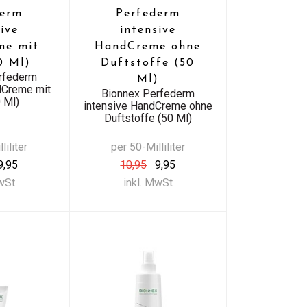
derm
Perfederm
ive
intensive
me mit
HandCreme ohne
0 Ml)
Duftstoffe (50
rfederm
Ml)
dCreme mit
Bionnex Perfederm
 Ml)
intensive HandCreme ohne
Duftstoffe (50 Ml)
liliter
per 50-Milliliter
9,95
10,95
9,95
MwSt
inkl. MwSt