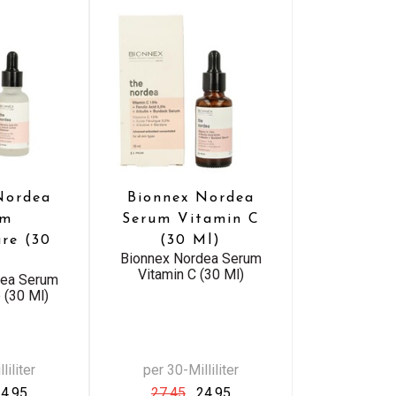
Nordea
Bionnex Nordea
um
Serum Vitamin C
ure (30
(30 Ml)
Bionnex Nordea Serum
)
Vitamin C (30 Ml)
dea Serum
 (30 Ml)
liliter
per 30-Milliliter
4,95
27,45
24,95