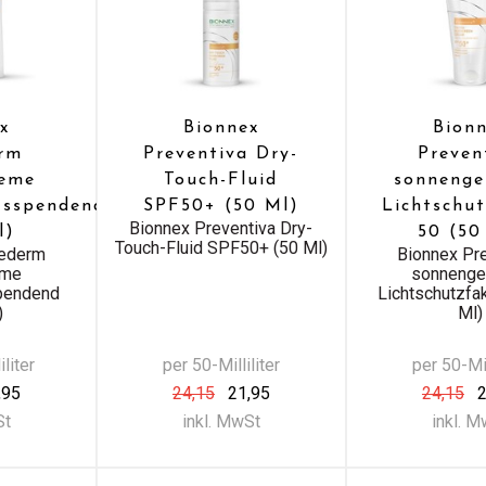
x
Bionnex
Bion
erm
Preventiva Dry-
Preven
reme
Touch-Fluid
sonnenge
tsspendend
SPF50+ (50 Ml)
Lichtschu
Bionnex Preventiva Dry-
l)
50 (50
Touch-Fluid SPF50+ (50 Ml)
federm
Bionnex Pr
eme
sonnenge
spendend
Lichtschutzfa
)
Ml)
liter
per 50-Milliliter
per 50-Mil
,95
24,15
21,95
24,15
2
St
inkl. MwSt
inkl. 