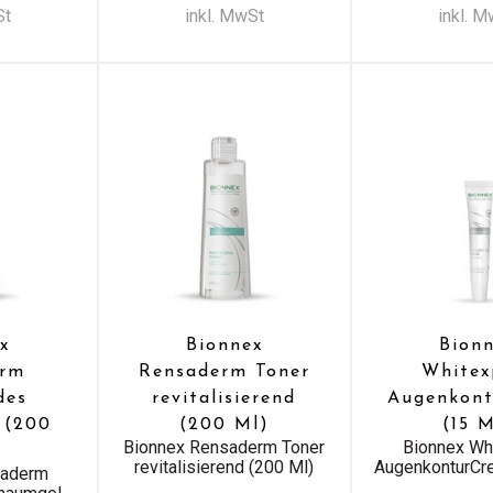
St
inkl. MwSt
inkl. 
x
Bionnex
Bion
erm
Rensaderm Toner
Whitex
des
revitalisierend
Augenkon
 (200
(200 Ml)
(15 M
Bionnex Rensaderm Toner
Bionnex Wh
revitalisierend (200 Ml)
AugenkonturCr
saderm