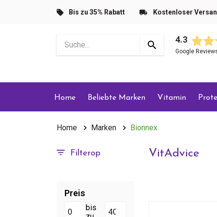
Bis zu 35% Rabatt
Kostenloser Versa
4.3
Google Review
Home
Beliebte Marken
Vitamin
Prote
Home
Marken
Bionnex
VitAdvice
Filterop
Preis
bis
zu