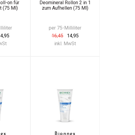
oll-on für
Deomineral Rollon 2 in 1
t (75 Ml)
zum Aufhellen (75 Ml)
liliter
per 75-Milliliter
4,95
16,45
14,95
MwSt
inkl. MwSt
nex
Bionnex