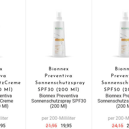
x
Bionnex
Bion
iva
Preventiva
Preven
tzCreme
Sonnenschutzspray
Sonnensch
0 Ml)
SPF30 (200 Ml)
SPF50 (2
entiva
Bionnex Preventiva
Bionnex Pr
zCreme
Sonnenschutzspray SPF30
Sonnenschutzs
 Ml)
(200 Ml)
(200 
liter
per 200-Milliliter
per 200-Mil
,95
21,95
19,95
24,15
2