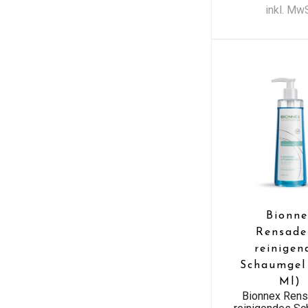
inkl. Mw
Bionne
Rensad
reinigen
Schaumgel
Ml)
Bionnex Ren