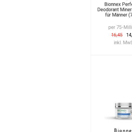
Bionnex Per
Deodorant Minera
für Männer (
per 75-Milli
16,45
14
inkl. Mw
Bionne