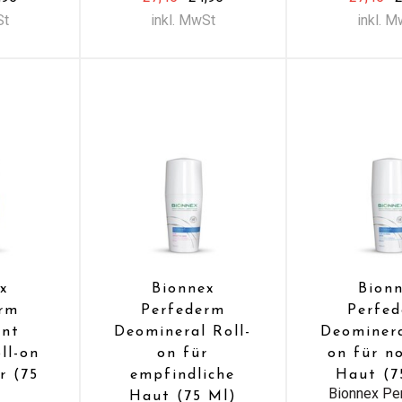
St
inkl. MwSt
inkl. 
x
Bionnex
Bion
erm
Perfederm
Perfe
ant
Deomineral Roll-
Deominera
ll-on
on für
on für n
r (75
empfindliche
Haut (7
Bionnex Pe
Haut (75 Ml)