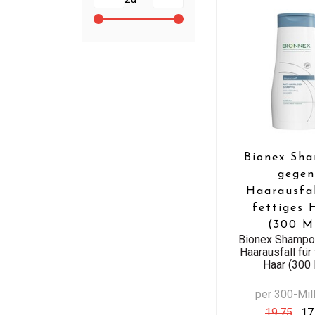
Bionex Sh
gege
Haarausfal
fettiges 
(300 M
Bionex Shampo
Haarausfall für
Haar (300 
per 300-Milli
19,75
17