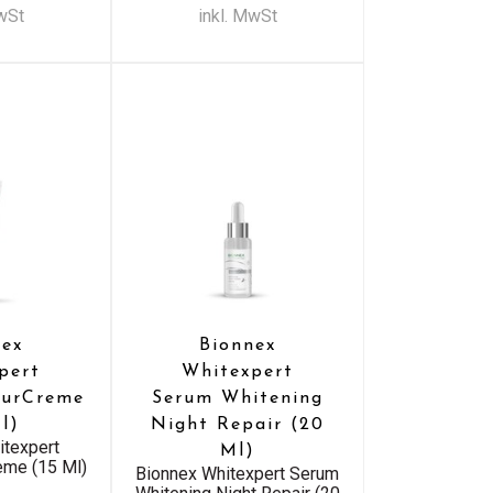
MwSt
inkl. MwSt
nex
Bionnex
pert
Whitexpert
turCreme
Serum Whitening
l)
Night Repair (20
itexpert
Ml)
eme (15 Ml)
Bionnex Whitexpert Serum