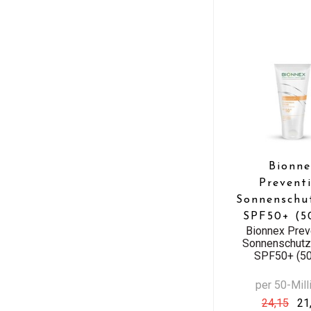
Bionne
Prevent
Sonnenschu
SPF50+ (5
Bionnex Prev
Sonnenschut
SPF50+ (50
per 50-Milli
24,15
21