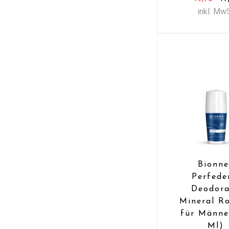
inkl. Mw
Bionne
Perfed
Deodor
Mineral Ro
für Männe
Ml)