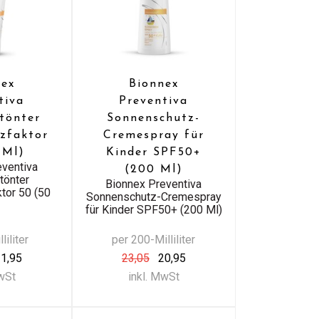
nex
Bionnex
tiva
Preventiva
tönter
Sonnenschutz-
tzfaktor
Cremespray für
 Ml)
Kinder SPF50+
eventiva
(200 Ml)
tönter
Bionnex Preventiva
ktor 50 (50
Sonnenschutz-Cremespray
für Kinder SPF50+ (200 Ml)
liliter
per 200-Milliliter
1,95
23,05
20,95
MwSt
inkl. MwSt