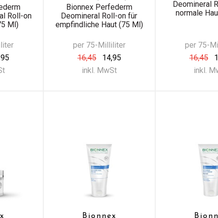
Deomineral R
federm
Bionnex Perfederm
normale Hau
l Roll-on
Deomineral Roll-on für
75 Ml)
empfindliche Haut (75 Ml)
liter
per 75-Milliliter
per 75-Mil
,95
16,45
14,95
16,45
1
St
inkl. MwSt
inkl. 
x
Bionnex
Bion