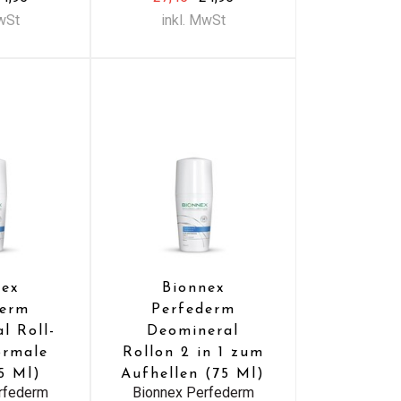
MwSt
inkl. MwSt
nex
Bionnex
derm
Perfederm
l Roll-
Deomineral
ormale
Rollon 2 in 1 zum
5 Ml)
Aufhellen (75 Ml)
rfederm
Bionnex Perfederm