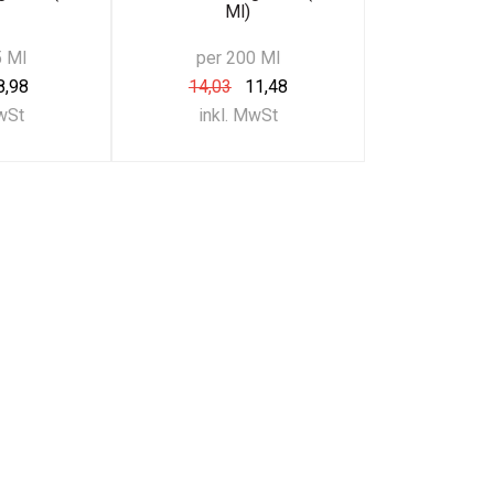
Ml)
5 Ml
per 200 Ml
8,98
14,03
11,48
MwSt
inkl. MwSt