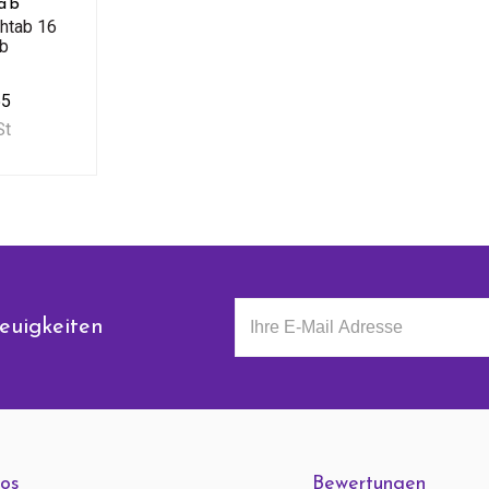
ab
htab 16
ab
55
St
euigkeiten
fos
Bewertungen