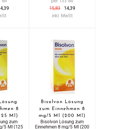
3 Ml
per 133 Ml
4,39
15,83
14,39
MwSt
inkl. MwSt
 Lösung
Bisolvon Lösung
ehmen 8
zum Einnehmen 8
125 Ml)
mg/5 Ml (200 Ml)
sung zum
Bisolvon Lösung zum
g/5 Ml (125
Einnehmen 8 mg/5 Ml (200