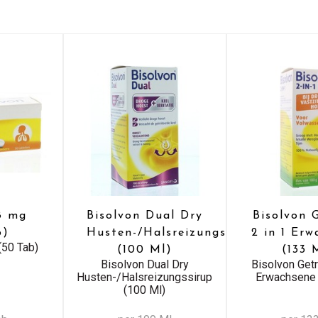
8 mg
Bisolvon Dual Dry
Bisolvon 
b)
Husten-/Halsreizungssirup
2 in 1 Er
(50 Tab)
(100 Ml)
(133 
Bisolvon Dual Dry
Bisolvon Getr
Husten-/Halsreizungssirup
Erwachsene 
(100 Ml)