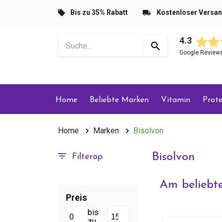
Bis zu 35% Rabatt
Kostenloser Versa
4.3
Google Review
Home
Beliebte Marken
Vitamin
Prote
Home
Marken
Bisolvon
Bisolvon
Filterop
Am beliebte
Preis
bis
zu