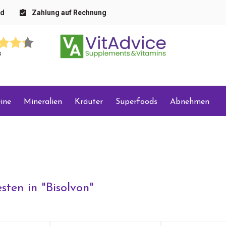
nd
Zahlung auf Rechnung
s
ine
Mineralien
Kräuter
Superfoods
Abnehmen
sten in "
Bisolvon
"