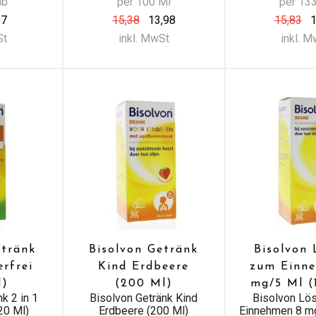
ab
per 100 Ml
per 13
97
15,38
13,98
15,83
1
St
inkl. MwSt
inkl. 
etränk
Bisolvon Getränk
Bisolvon
erfrei
Kind Erdbeere
zum Einn
l)
(200 Ml)
mg/5 Ml (
k 2 in 1
Bisolvon Getränk Kind
Bisolvon Lö
20 Ml)
Erdbeere (200 Ml)
Einnehmen 8 m