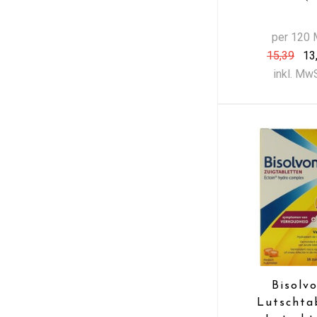
per 120 
15,39
13
inkl. Mw
Bisolv
Lutschta