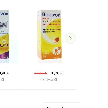
3,98 €
13,15 €
10,76 €
15,83 €
14
wSt
inkl. MwSt
inkl. Mw