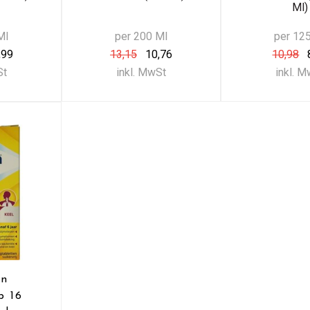
Ml)
Ml
per 200 Ml
per 12
,99
13,15
10,76
10,98
St
inkl. MwSt
inkl. 
on
b 16