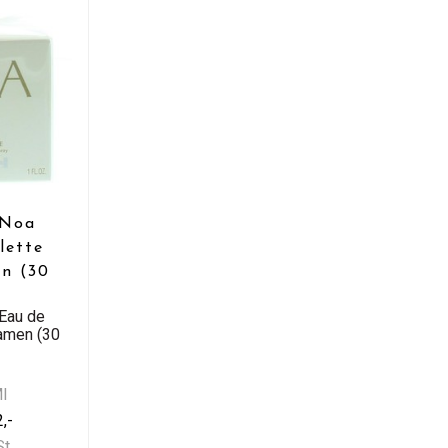
 Noa
lette
n (30
 Eau de
Damen (30
Ml
,-
St