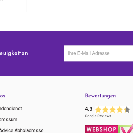
euigkeiten
fos
Bewertungen
ndendienst
4.3
Google Reviews
pressum
tAdvice Abholadresse