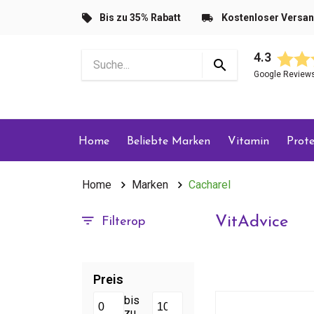
Bis zu 35% Rabatt
Kostenloser Versa
4.3
Google Review
Home
Beliebte Marken
Vitamin
Prote
Home
Marken
Cacharel
VitAdvice
Filterop
Preis
bis
zu