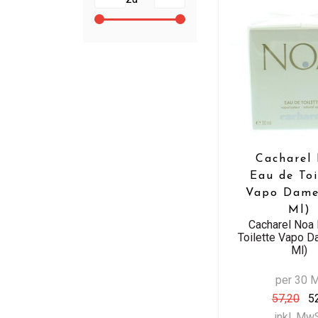
Cacharel
Eau de Toi
Vapo Dame
Ml)
Cacharel Noa
Toilette Vapo 
Ml)
per 30 
57,20
52
inkl. Mw