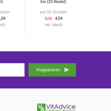
l)
bio (20 Beutel)
aschen
per 20 Taschen
,59
5,05
4,59
MwSt
inkl. MwSt
Registrieren