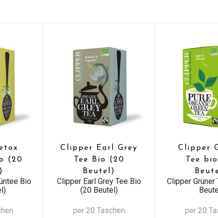
etox
Clipper Earl Grey
Clipper 
o (20
Tee Bio (20
Tee bi
)
Beutel)
Beut
üntee Bio
Clipper Earl Grey Tee Bio
Clipper Grüner 
l)
(20 Beutel)
Beute
chen
per 20 Taschen
per 20 T