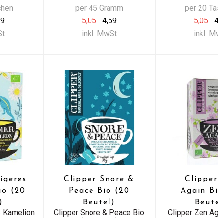
chen
per 45 Gramm
per 20 T
59
5,05
4,59
5,05
4
St
inkl. MwSt
inkl. 
igeres
Clipper Snore &
Clippe
io (20
Peace Bio (20
Again B
)
Beutel)
Beut
s Kamelion
Clipper Snore & Peace Bio
Clipper Zen Ag