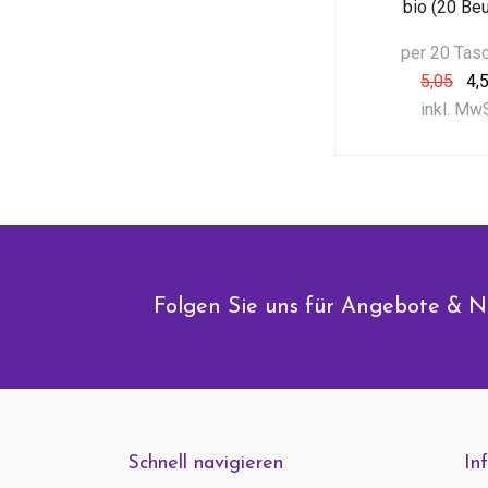
bio (20 Beu
per 20 Tas
5,05
4,
inkl. Mw
Folgen Sie uns für Angebote & N
Schnell navigieren
In