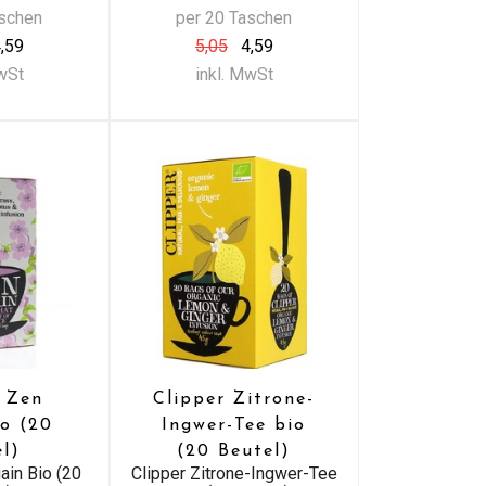
aschen
per 20 Taschen
,59
5,05
4,59
MwSt
inkl. MwSt
r Zen
Clipper Zitrone-
io (20
Ingwer-Tee bio
el)
(20 Beutel)
ain Bio (20
Clipper Zitrone-Ingwer-Tee