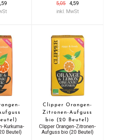
,59
5,05
4,59
MwSt
inkl. MwSt
rangen-
Clipper Orangen-
Aufguss
Zitronen-Aufguss
Beutel)
bio (20 Beutel)
en-Kurkuma-
Clipper Orangen-Zitronen-
20 Beutel)
Aufguss bio (20 Beutel)