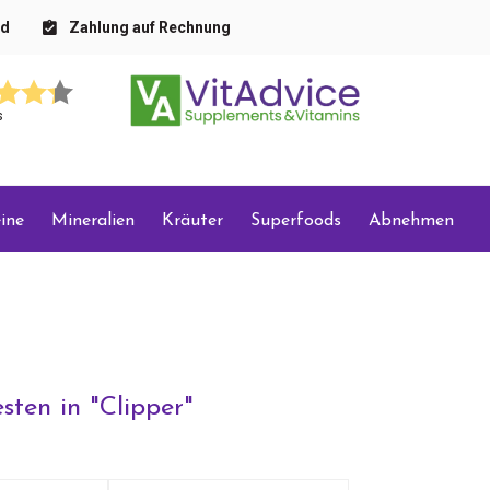
nd
Zahlung auf Rechnung
s
ine
Mineralien
Kräuter
Superfoods
Abnehmen
sten in "
Clipper
"