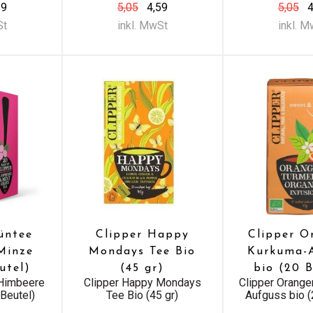
59
5,05
4,59
5,05
4
St
inkl. MwSt
inkl. 
üntee
Clipper Happy
Clipper O
Minze
Mondays Tee Bio
Kurkuma-
utel)
(45 gr)
bio (20 
 Himbeere
Clipper Happy Mondays
Clipper Orang
Beutel)
Tee Bio (45 gr)
Aufguss bio (