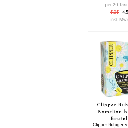
per 20 Tas
5,05
4,
inkl. Mw
Clipper Ruh
Kamelion b
Beutel
Clipper Ruhigere