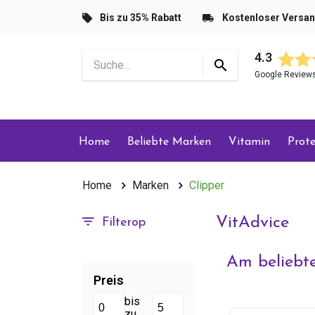
Bis zu 35% Rabatt
Kostenloser Versa
4.3
Google Review
Home
Beliebte Marken
Vitamin
Prote
Home
Marken
Clipper
VitAdvice
Filterop
Am beliebte
Preis
bis
zu