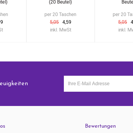
tel)
(20 Beutel)
Beute
chen
per 20 Taschen
per 20 T
59
5,05
4,59
5,05
4
St
inkl. MwSt
inkl. 
euigkeiten
fos
Bewertungen