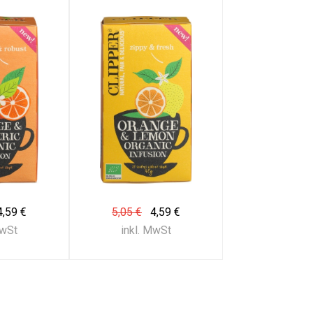
4,59 €
5,05 €
4,59 €
MwSt
inkl. MwSt