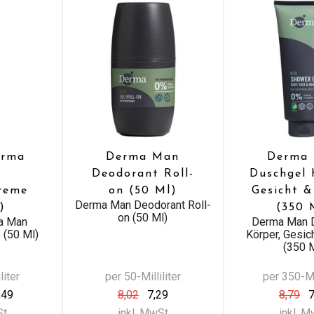
erma
Derma Man
Derma
Deodorant Roll-
Duschgel 
reme
on (50 Ml)
Gesicht 
Derma Man Deodorant Roll-
)
(350 
on (50 Ml)
a Man
Derma Man 
 (50 Ml)
Körper, Gesic
(350 
liter
per 50-Milliliter
per 350-Mil
,49
8,02
7,29
8,79
7
St
inkl. MwSt
inkl. 