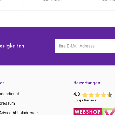
euigkeiten
fos
Bewertungen
ndendienst
4.3
Google Reviews
pressum
tAdvice Abholadresse