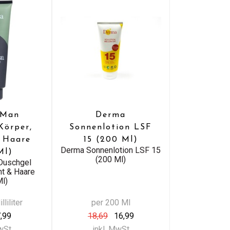
 Man
Derma
Körper,
Sonnenlotion LSF
& Haare
15 (200 Ml)
Derma Sonnenlotion LSF 15
Ml)
(200 Ml)
Duschgel
ht & Haare
Ml)
liliter
per 200 Ml
,99
18,69
16,99
MwSt
inkl. MwSt