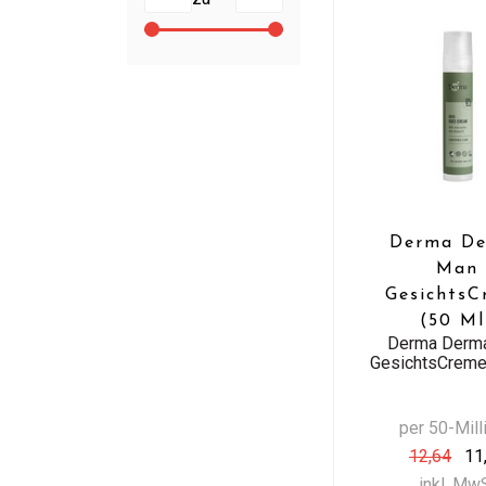
Derma D
Man
GesichtsC
(50 Ml
Derma Derm
GesichtsCreme
per 50-Milli
12,64
11
inkl. Mw