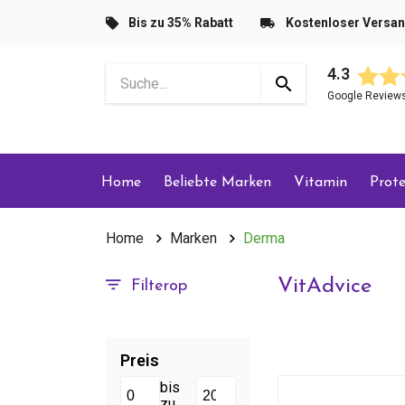
Bis zu 35% Rabatt
Kostenloser Versa
4.3
Google Review
Home
Beliebte Marken
Vitamin
Prote
Home
Marken
Derma
VitAdvice
Filterop
Preis
bis
zu