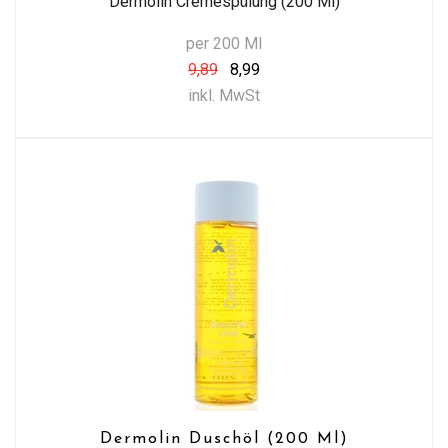
Dermolin Cremespülung (200 Ml)
per 200 Ml
9,89
8,99
inkl. MwSt
Dermolin Duschöl (200 Ml)