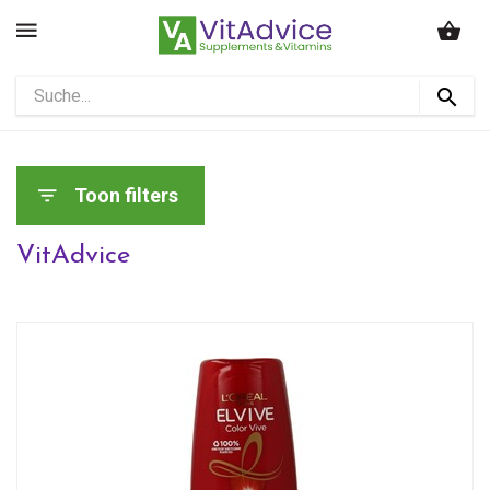
Toon filters
VitAdvice