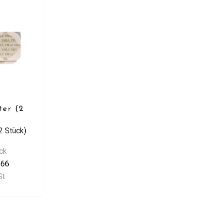
ter (2
)
2 Stück)
ck
,66
St