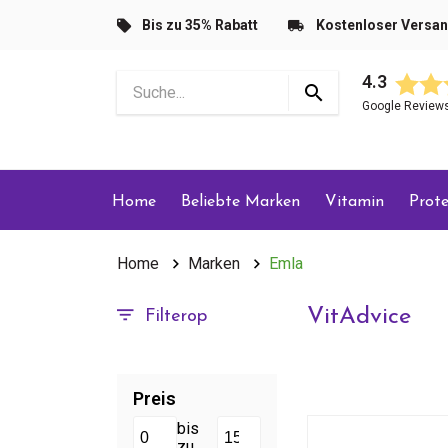
Bis zu 35% Rabatt
Kostenloser Versa
4.3
Google Review
Home
Beliebte Marken
Vitamin
Prote
Home
Marken
Emla
VitAdvice
Filterop
Preis
bis
zu