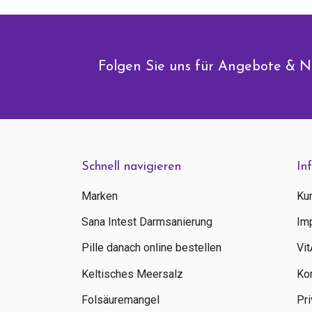
Folgen Sie uns für Angebote & N
Schnell navigieren
In
Marken
Ku
Sana Intest Darmsanierung
Im
Pille danach online bestellen
Vi
Keltisches Meersalz
Ko
Folsäuremangel
Pri