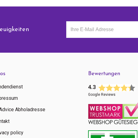
euigkeiten
fos
Bewertungen
ndendienst
4.3
Google Reviews
pressum
tAdvice Abholadresse
ntakt
vacy policy