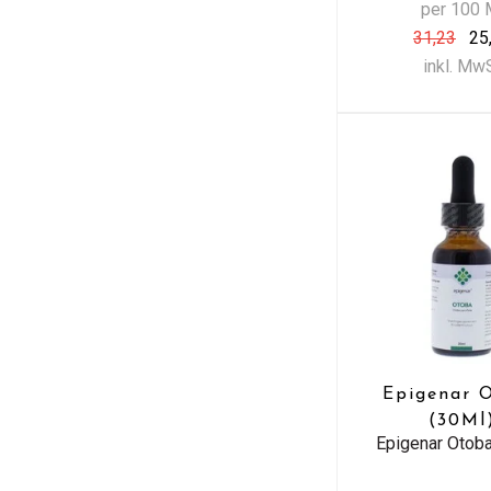
per 100 
31,23
25
inkl. Mw
Epigenar 
(30Ml
Epigenar Otob