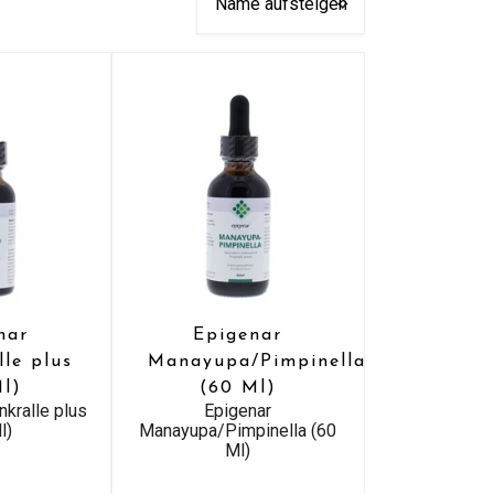
nar
Epigenar
lle plus
Manayupa/Pimpinella
Ml)
(60 Ml)
nkralle plus
Epigenar
l)
Manayupa/Pimpinella (60
Ml)