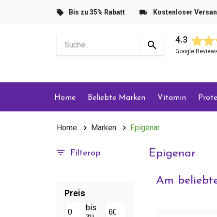
Bis zu 35% Rabatt
Kostenloser Versa
4.3
Google Review
Home
Beliebte Marken
Vitamin
Prote
Home
Marken
Epigenar
Epigenar
Filterop
Am beliebte
Preis
bis
zu