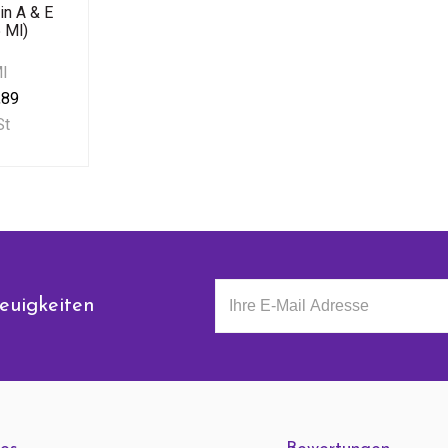
in A & E
 Ml)
Ml
,89
St
euigkeiten