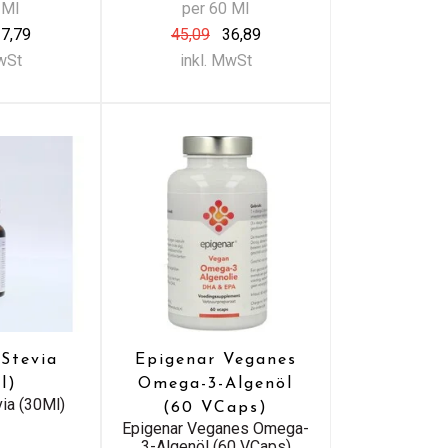
 Ml
per 60 Ml
7,79
45,09
36,89
MwSt
inkl. MwSt
 Stevia
Epigenar Veganes
l)
Omega-3-Algenöl
via (30Ml)
(60 VCaps)
Epigenar Veganes Omega-
3-Algenöl (60 VCaps)