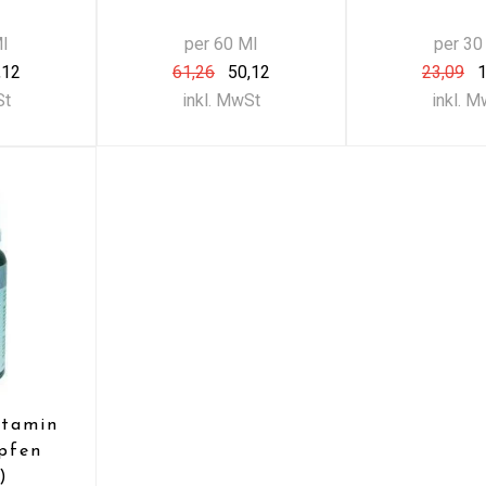
Ml
per 60 Ml
per 30
,12
61,26
50,12
23,09
1
St
inkl. MwSt
inkl. 
itamin
pfen
)