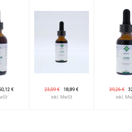
50,12 €
23,09 €
18,89 €
39,26 €
3
MwSt
inkl. MwSt
inkl. M