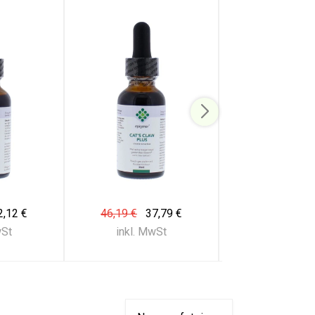
2,12 €
46,19 €
37,79 €
45,09 €
36
wSt
inkl. MwSt
inkl. Mw