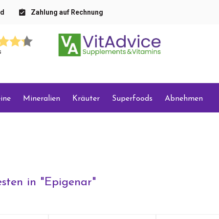
nd
Zahlung auf Rechnung
s
ine
Mineralien
Kräuter
Superfoods
Abnehmen
sten in "
Epigenar
"