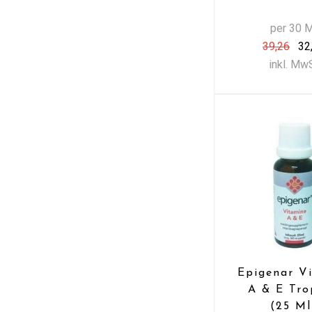
per 30 
39,26
32
inkl. Mw
Epigenar V
A & E Tro
(25 Ml