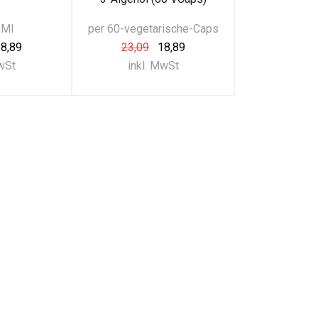
 Ml
per 60-vegetarische-Caps
8,89
23,09
18,89
MwSt
inkl. MwSt