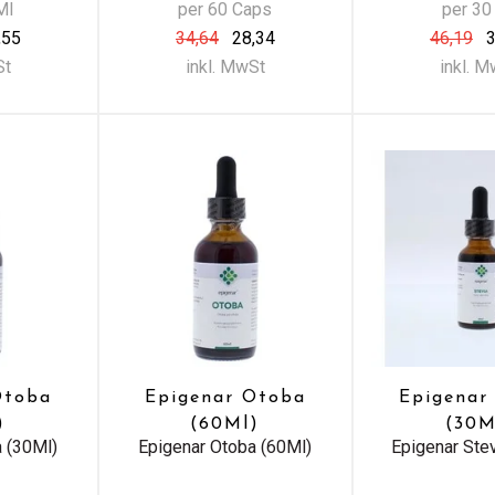
Ml
per 60 Caps
per 30
,55
34,64
28,34
46,19
3
St
inkl. MwSt
inkl. 
Otoba
Epigenar Otoba
Epigenar
)
(60Ml)
(30M
a (30Ml)
Epigenar Otoba (60Ml)
Epigenar Ste