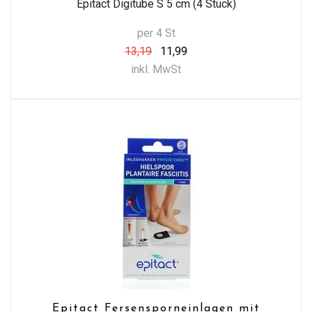
Epitact Digitube S 5 cm (4 Stück)
per 4 St
13,19
11,99
inkl. MwSt
Epitact Fersensporneinlagen mit