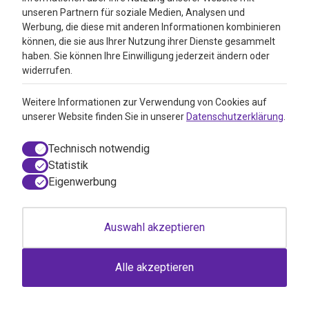
unseren Partnern für soziale Medien, Analysen und
Werbung, die diese mit anderen Informationen kombinieren
können, die sie aus Ihrer Nutzung ihrer Dienste gesammelt
haben. Sie können Ihre Einwilligung jederzeit ändern oder
widerrufen.
Weitere Informationen zur Verwendung von Cookies auf
unserer Website finden Sie in unserer
Datenschutzerklärung
.
Epitact Hallux Knoten & Hornhaut
rechter Fuß Größe M (1 Stück)
Technisch notwendig
Epitact Hallux Knoten & Hornhaut rechter Fuß Größe M
Statistik
(1 Stück)
Eigenwerbung
per 1-Stück
47,29
42,99
Auswahl akzeptieren
inkl. MwSt
Alle akzeptieren