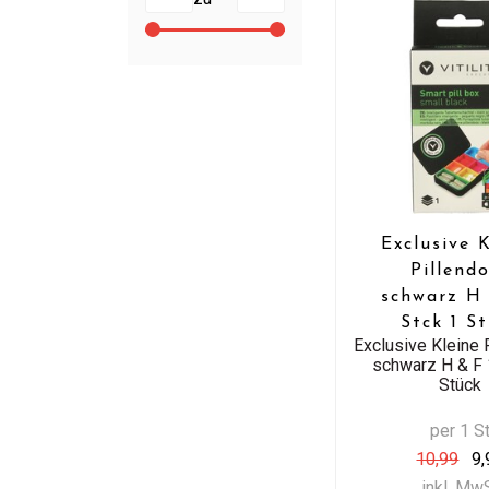
Exclusive 
Pillend
schwarz H 
Stck 1 S
Exclusive Kleine 
schwarz H & F 
Stück
per 1 S
10,99
9,
inkl. Mw