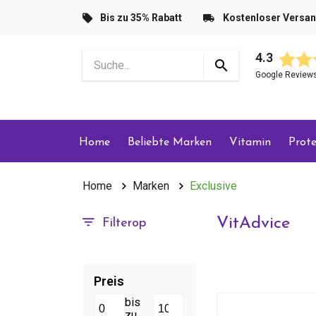
Bis zu 35% Rabatt
Kostenloser Versa
4.3
Google Review
Home
Beliebte Marken
Vitamin
Prote
Home
Marken
Exclusive
VitAdvice
Filterop
Preis
bis
zu