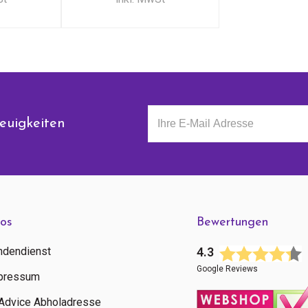
euigkeiten
fos
Bewertungen
ndendienst
4.3
Google Reviews
pressum
tAdvice Abholadresse