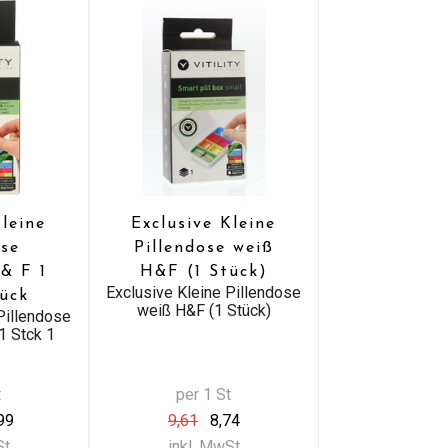
Kleine
Exclusive Kleine
ose
Pillendose weiß
& F 1
H&F (1 Stück)
Exclusive Kleine Pillendose
tück
weiß H&F (1 Stück)
Pillendose
1 Stck 1
t
per 1 St
99
9,61
8,74
St
inkl. MwSt