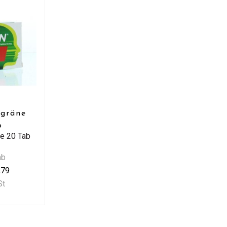
igräne
b
ne 20 Tab
ab
,79
St