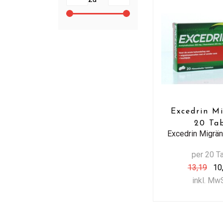
Excedrin M
20 Ta
Excedrin Migrä
per 20 T
13,19
10
inkl. Mw