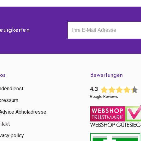
euigkeiten
fos
Bewertungen
ndendienst
4.3
Google Reviews
pressum
tAdvice Abholadresse
ntakt
vacy policy