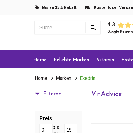
Bis zu 35% Rabatt
Kostenloser Versa
4.3
Google Review
Home
Beliebte Marken
Vitamin
Prote
Home
Marken
Exedrin
VitAdvice
Filterop
Preis
bis
zu