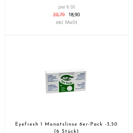
per 6 St
20,79
18,90
inkl. MwSt
Eyefresh 1 Monatslinse 6er-Pack -3,50
(6 Stück)