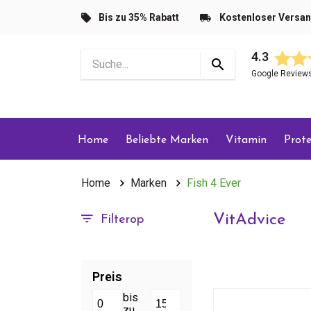
Bis zu 35% Rabatt
Kostenloser Versa
4.3
Google Review
Home
Beliebte Marken
Vitamin
Prote
Home
Marken
Fish 4 Ever
VitAdvice
Filterop
Preis
bis
zu