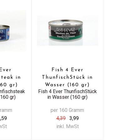
Ever
Fish 4 Ever
steak in
ThunfischStück in
160 gr)
Wasser (160 gr)
unfischsteak
Fish 4 Ever ThunfischStück
(160 gr)
in Wasser (160 gr)
Gramm
per 160 Gramm
,59
4,39
3,99
MwSt
inkl. MwSt