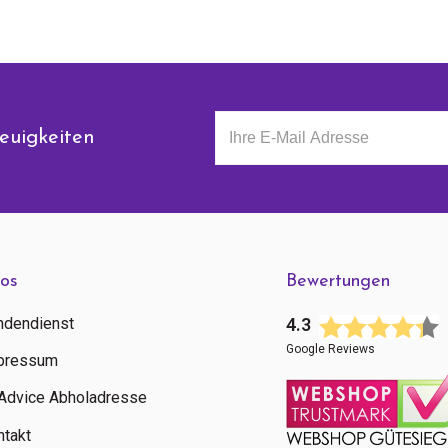
euigkeiten
fos
Bewertungen
ndendienst
4.3
Google Reviews
pressum
tAdvice Abholadresse
ntakt