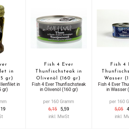
ver
Fish 4 Ever
Fish 4 
let in
Thunfischsteak in
Thunfisch
95 gr)
Olivenöl (160 gr)
Wasser (
lenfilet in
Fish 4 Ever Thunfischsteak
Fish 4 Ever Th
5 gr)
in Olivenöl (160 gr)
in Wasser 
amm
per 160 Gramm
per 160 
,19
6,15
5,59
5,05
4
St
inkl. MwSt
inkl. 