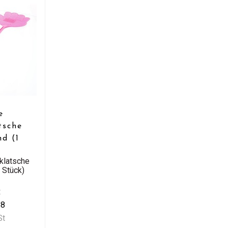
e
tsche
nd (1
)
klatsche
 Stück)
t
88
St