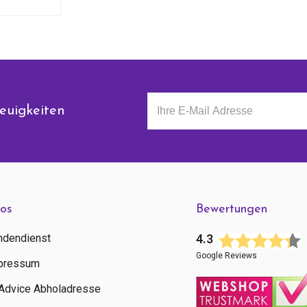
euigkeiten
fos
Bewertungen
ndendienst
4.3
Google Reviews
pressum
tAdvice Abholadresse