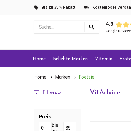
Bis zu 35% Rabatt
Kostenloser Versa
4.3
Google Review
Home
Beliebte Marken
Vitamin
Prote
Home
Marken
Foetsie
VitAdvice
Filterop
Preis
bis
zu