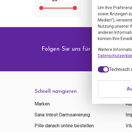
Um Ihre Präferenz
sowie Anzeigen zu 
Medien“), verwende
Nutzung unserer W
anderen Informati
können Ihre Einwil
Folgen Sie uns für Angebote & N
Weitere Informati
Datenschutzerklä
Technisch 
Au
Schnell navigieren
In
Marken
Ku
Sana Intest Darmsanierung
Im
Pille danach online bestellen
Vi