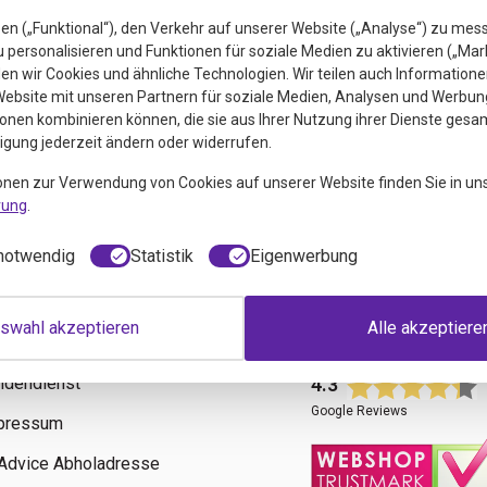
en („Funktional“), den Verkehr auf unserer Website („Analyse“) zu mes
personalisieren und Funktionen für soziale Medien zu aktivieren („Mar
n wir Cookies und ähnliche Technologien. Wir teilen auch Informatione
ebsite mit unseren Partnern für soziale Medien, Analysen und Werbung
onen kombinieren können, die sie aus Ihrer Nutzung ihrer Dienste gesa
ligung jederzeit ändern oder widerrufen.
euigkeiten
onen zur Verwendung von Cookies auf unserer Website finden Sie in un
rung
.
notwendig
Statistik
Eigenwerbung
swahl akzeptieren
Alle akzeptiere
fos
Bewertungen
ndendienst
4.3
Google Reviews
pressum
tAdvice Abholadresse