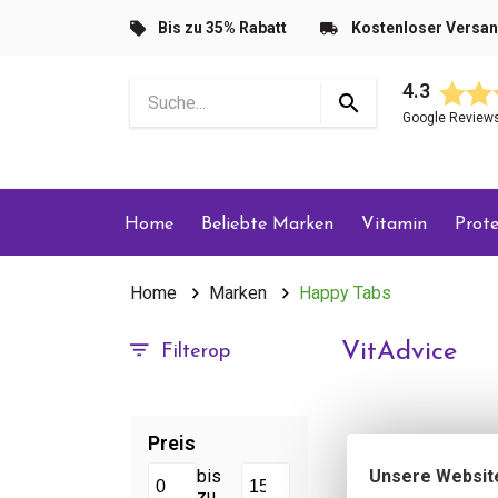
Bis zu 35% Rabatt
Kostenloser Versa
4.3
Google Review
Home
Beliebte Marken
Vitamin
Prote
Home
Marken
Happy Tabs
VitAdvice
Filterop
Preis
Unsere Websit
bis
zu