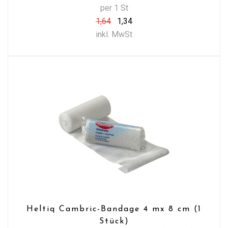
per 1 St
1,64
1,34
inkl. MwSt
Heltiq Cambric-Bandage 4 mx 8 cm (1
Stück)