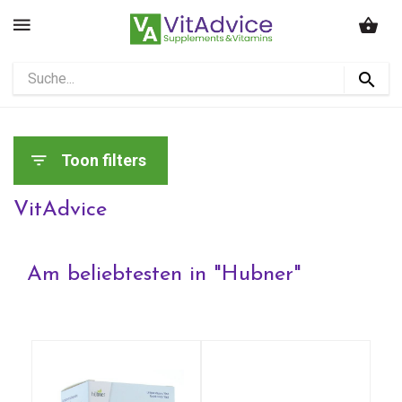
Toon filters
VitAdvice
Am beliebtesten in "
Hubner
"