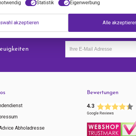
notwendig
Statistik
Eigenwerbung
swahl akzeptieren
Alle akzeptiere
euigkeiten
fos
Bewertungen
ndendienst
4.3
Google Reviews
pressum
tAdvice Abholadresse