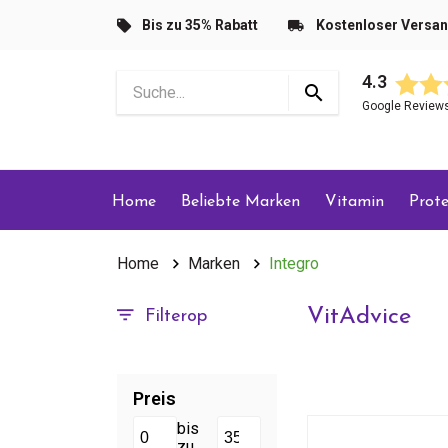
Bis zu 35% Rabatt
Kostenloser Versa
4.3
Google Review
Home
Beliebte Marken
Vitamin
Prote
Home
Marken
Integro
VitAdvice
Filterop
Preis
bis
zu