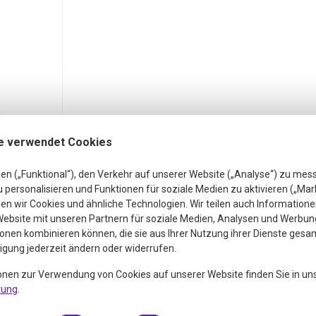
e verwendet Cookies
iospot
en („Funktional“), den Verkehr auf unserer Website („Analyse“) zu mes
v-
personalisieren und Funktionen für soziale Medien zu aktivieren („Mar
e (30
n wir Cookies und ähnliche Technologien. Wir teilen auch Informatione
ebsite mit unseren Partnern für soziale Medien, Analysen und Werbung
 Intensiv-
onen kombinieren können, die sie aus Ihrer Nutzung ihrer Dienste gesa
30 Ml)
ligung jederzeit ändern oder widerrufen.
Ml
onen zur Verwendung von Cookies auf unserer Website finden Sie in un
,99
rung
.
St