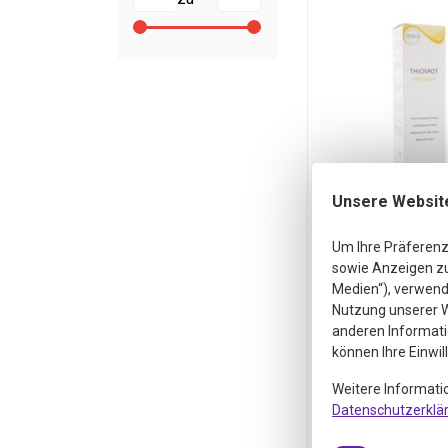
Unsere Websit
Integro Th
Um Ihre Präferenz
Intensi
sowie Anzeigen zu 
HautCrem
Medien“), verwende
Ml)
Nutzung unserer W
Integro Thiospot
anderen Informati
HautCreme (
können Ihre Einwil
per 30 
Weitere Informati
35,19
31
Datenschutzerklä
inkl. Mw