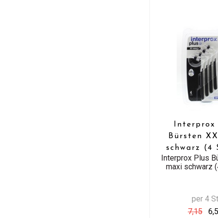
Interprox
Bürsten XX
schwarz (4 
Interprox Plus B
maxi schwarz (
per 4 S
7,15
6,