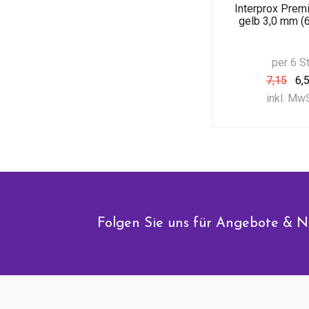
Interprox Prem
gelb 3,0 mm (6
per 6 S
7,15
6,
inkl. Mw
Folgen Sie uns für Angebote & N