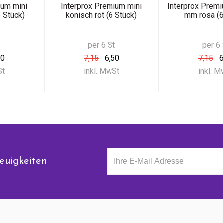
ium mini
Interprox Premium mini
Interprox Prem
 Stück)
konisch rot (6 Stück)
mm rosa (6
t
per 6 St
per 6 
50
7,15
6,50
7,15
6
St
inkl. MwSt
inkl. 
euigkeiten