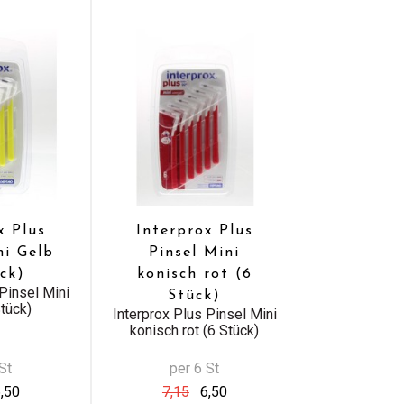
x Plus
Interprox Plus
ni Gelb
Pinsel Mini
ück)
konisch rot (6
Pinsel Mini
Stück)
tück)
Interprox Plus Pinsel Mini
konisch rot (6 Stück)
St
per 6 St
,50
7,15
6,50