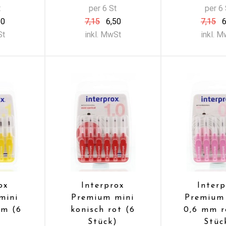
t
per 6 St
per 6 
50
7,15
6,50
7,15
6
St
inkl. MwSt
inkl. 
ox
Interprox
Inter
mini
Premium mini
Premium
mm (6
konisch rot (6
0,6 mm r
)
Stück)
Stüc