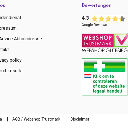
fos
Bewertungen
ndendienst
4.3
Google Reviews
pressum
tAdvice Abholadresse
ntakt
vacy policy
rch results
a
AGB / Webshop Trustmark
Disclaimer