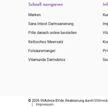
Schnell navigieren
In
Marken
Ku
Sana Intest Darmsanierung
Im
Pille danach online bestellen
Vi
Keltisches Meersalz
Ko
Folsäuremangel
Pri
Vitamunda Darmdetox
Sea
© 2026 VitAdvice BV.de, Realisierung durch
050medi
Impressum