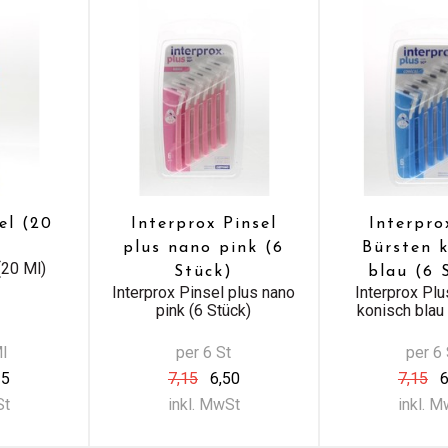
el (20
Interprox Pinsel
Interpro
plus nano pink (6
Bürsten 
(20 Ml)
Stück)
blau (6 
Interprox Pinsel plus nano
Interprox Pl
pink (6 Stück)
konisch blau 
Ml
per 6 St
per 6 
35
7,15
6,50
7,15
6
St
inkl. MwSt
inkl. 