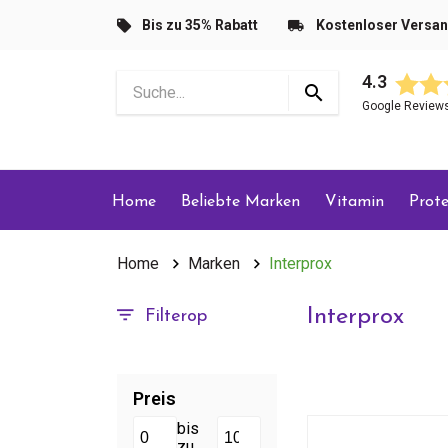
Bis zu 35% Rabatt
Kostenloser Versa
4.3
Google Review
Home
Beliebte Marken
Vitamin
Prote
Home
Marken
Interprox
Interprox
Filterop
Preis
bis
zu