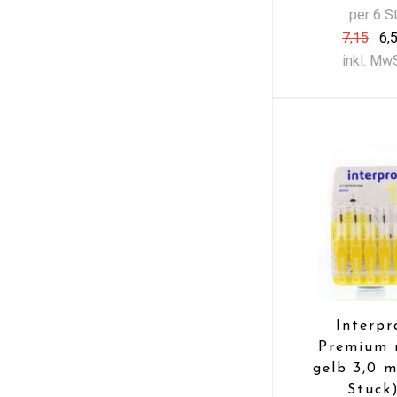
per 6 S
7,15
6,
inkl. Mw
Interpr
Premium 
gelb 3,0 
Stück