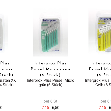
 Plus
Interprox Plus
Interpro
 maxi
Pinsel Micro grün
Pinsel Mi
Stück)
(6 Stück)
(6 St
ürsten XX
Interprox Plus Pinsel Micro
Interprox Plus 
4 Stück)
grün (6 Stück)
Gelb (6 S
t
per 6 St
per 6 
50
7,15
6,50
7,15
6