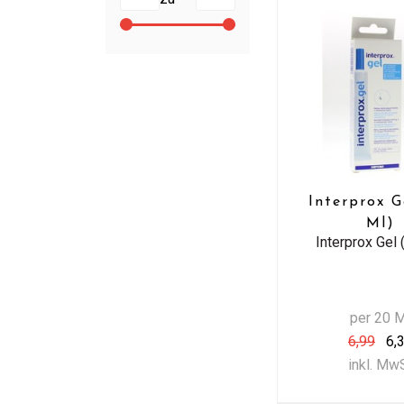
Interprox G
Ml)
Interprox Gel 
per 20 
6,99
6,
inkl. Mw