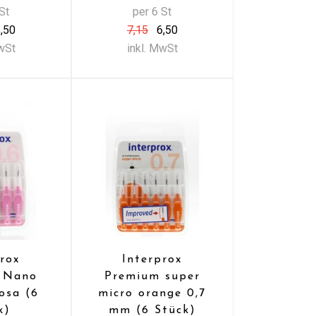
St
per 6 St
,50
7,15
6,50
MwSt
inkl. MwSt
prox
Interprox
 Nano
Premium super
osa (6
micro orange 0,7
k)
mm (6 Stück)