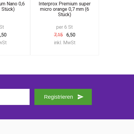
ium Nano 0,6
Interprox Premium super
 Stück)
micro orange 0,7 mm (6
Stück)
St
per 6 St
,50
7,15
6,50
MwSt
inkl. MwSt
Registrieren