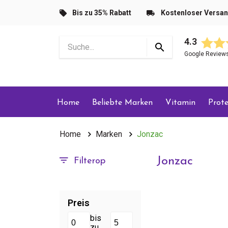
Bis zu 35% Rabatt
Kostenloser Versa
4.3
Google Review
Home
Beliebte Marken
Vitamin
Prote
Home
Marken
Jonzac
Jonzac
Filterop
Preis
bis
zu