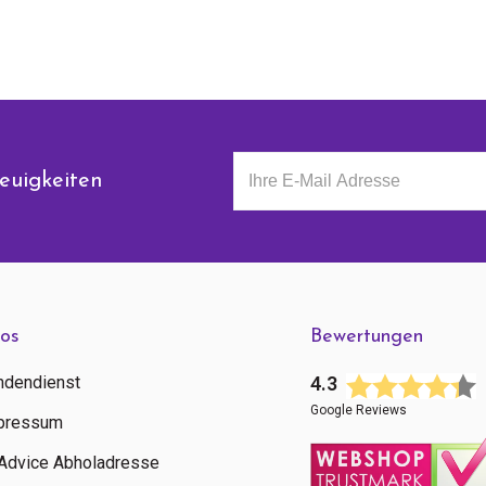
euigkeiten
fos
Bewertungen
ndendienst
4.3
Google Reviews
pressum
tAdvice Abholadresse