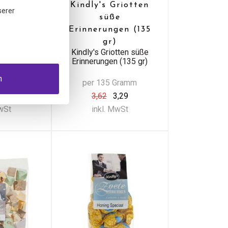
 Fudge
Kindly's Griotten
serer
gr)
süße
e (150 gr)
Erinnerungen (135
gr)
Kindly's Griotten süße
Erinnerungen (135 gr)
n
Gramm
per 135 Gramm
,99
3,62
3,29
MwSt
inkl. MwSt