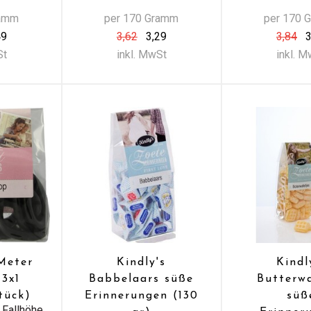
ramm
per 170 Gramm
per 170 
49
3,62
3,29
3,84
3
St
inkl. MwSt
inkl. 
 Meter
Kindly's
Kindl
 3x1
Babbelaars süße
Butterw
tück)
Erinnerungen (130
süß
 Fallhöhe