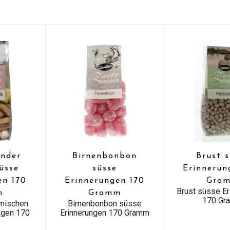
änder
Birnenbonbon
Brust 
üsse
süsse
Erinnerun
en 170
Erinnerungen 170
Gra
Brust süsse E
m
Gramm
170 Gr
 mischen
Birnenbonbon süsse
ngen 170
Erinnerungen 170 Gramm