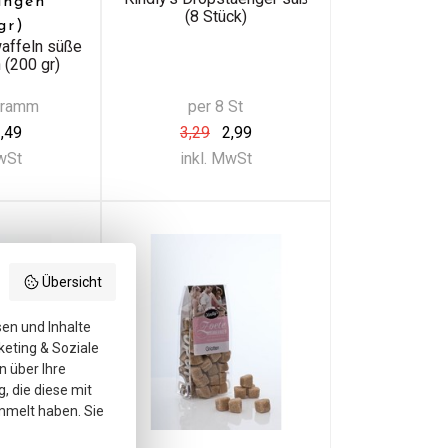
ungen
(8 Stück)
gr)
waffeln süße
 (200 gr)
Gramm
per 8 St
,49
3,29
2,99
MwSt
inkl. MwSt
Übersicht
sen und Inhalte
keting & Soziale
n über Ihre
, die diese mit
mmelt haben. Sie