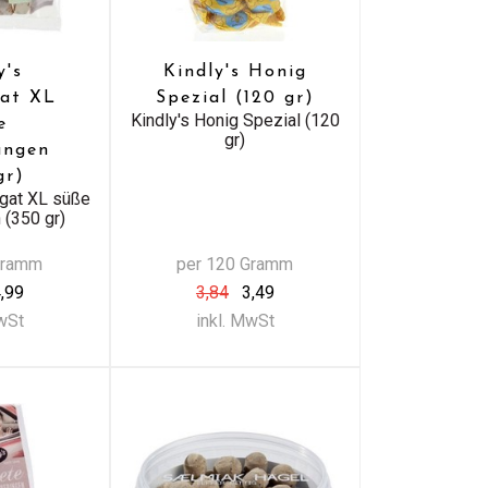
y's
Kindly's Honig
at XL
Spezial (120 gr)
Kindly's Honig Spezial (120
e
gr)
ungen
gr)
ugat XL süße
 (350 gr)
Gramm
per 120 Gramm
,99
3,84
3,49
MwSt
inkl. MwSt