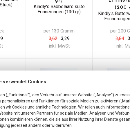
gr)
Erinner
Stück)
Kindly's Babbelaars süße
(200 
Erinnerungen (130 gr)
Kindly's Butter
Erinnerungen
ck
per 130 Gramm
per 200 
49
3,62
3,29
3,84
3
St
inkl. MwSt
inkl. 
e verwendet Cookies
en („Funktional“), den Verkehr auf unserer Website („Analyse“) zu mes
personalisieren und Funktionen für soziale Medien zu aktivieren („Mar
n wir Cookies und ähnliche Technologien. Wir teilen auch Informatione
ebsite mit unseren Partnern für soziale Medien, Analysen und Werbung
onen kombinieren können, die sie aus Ihrer Nutzung ihrer Dienste gesa
ligung jederzeit ändern oder widerrufen.