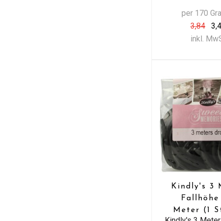
per 170 G
3,84
3,
inkl. Mw
Kindly's 3
Fallhöhe
Meter (1 S
Kindly's 3 Meter