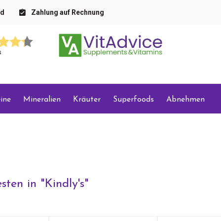
nd
Zahlung auf Rechnung
s
ine
Mineralien
Kräuter
Superfoods
Abnehmen
sten in "
Kindly's
"