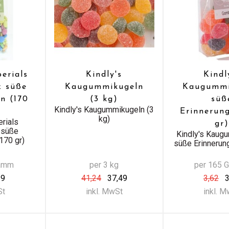
perials
Kindly's
Kindl
z süße
Kaugummikugeln
Kaugummi
n (170
(3 kg)
süß
Kindly's Kaugummikugeln (3
Erinnerun
kg)
erials
gr)
 süße
Kindly's Kaug
170 gr)
süße Erinnerun
ramm
per 3 kg
per 165 
29
41,24
37,49
3,62
3
St
inkl. MwSt
inkl. 