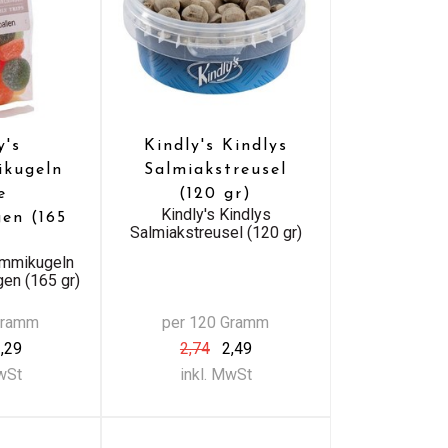
y's
Kindly's Kindlys
kugeln
Salmiakstreusel
e
(120 gr)
Kindly's Kindlys
gen (165
Salmiakstreusel (120 gr)
ummikugeln
gen (165 gr)
Gramm
per 120 Gramm
,29
2,74
2,49
MwSt
inkl. MwSt