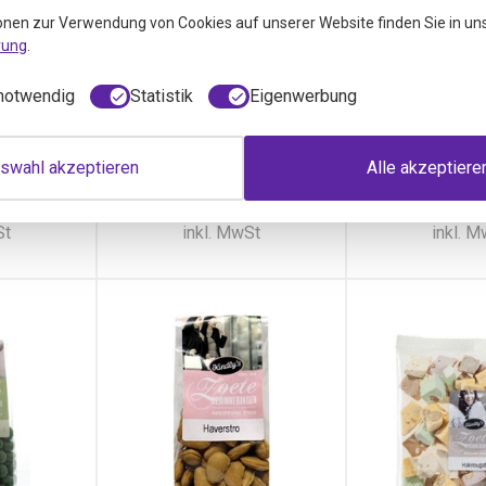
's
Kindly's Flat
Kindly's
onen zur Verwendung von Cookies auf unserer Website finden Sie in un
hung
Salmiak süße
(150 
rung
.
Kindly's Fudg
r)
Erinnerungen (130
chung (120
gr)
notwendig
Statistik
Eigenwerbung
Kindly's Flat Salmiak süße
Erinnerungen (130 gr)
swahl akzeptieren
Alle akzeptiere
ramm
per 130 Gramm
per 150 
49
3,84
3,49
3,29
2
St
inkl. MwSt
inkl. 