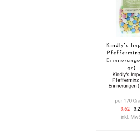
Kindly's Im
Pfeffermin
Erinnerunge
gr)
Kindly's Imp
Pfefferminz
Erinnerungen (
per 170 G
3,62
3,
inkl. Mw