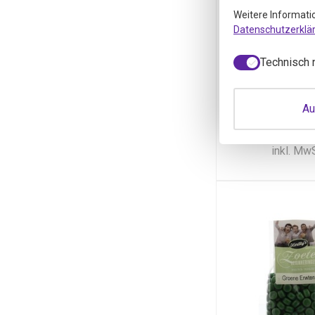
Kindly
Weitere Informati
Fjordmisc
Datenschutzerklä
(120 g
Kindly's Fjordmis
Technisch 
gr)
Au
per 120 G
2,74
2,
inkl. Mw