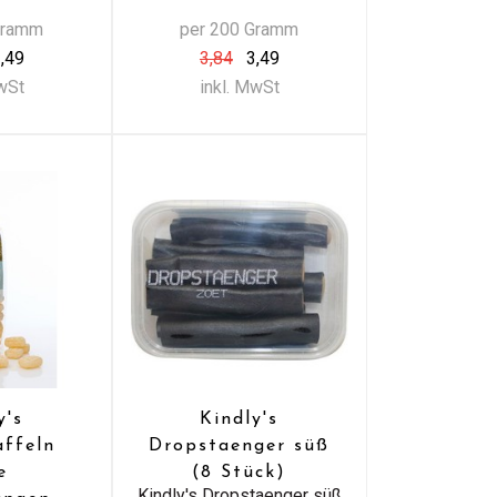
Gramm
per 200 Gramm
,49
3,84
3,49
MwSt
inkl. MwSt
y's
Kindly's
affeln
Dropstaenger süß
e
(8 Stück)
Kindly's Dropstaenger süß