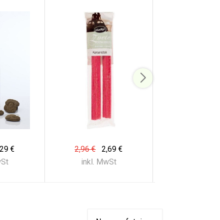
,29 €
2,96 €
2,69 €
2,74 €
2,
wSt
inkl. MwSt
inkl. Mw