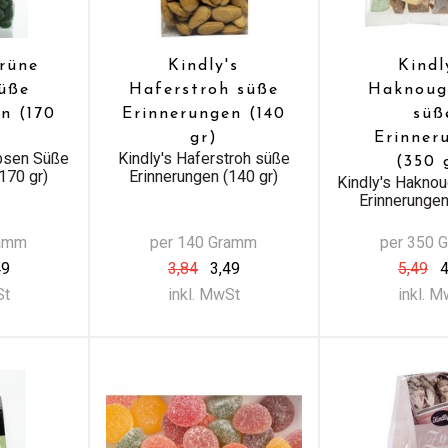
Grüne
Kindly's
Kindl
üße
Haferstroh süße
Haknoug
n (170
Erinnerungen (140
süß
gr)
Erinner
rbsen Süße
Kindly's Haferstroh süße
(350 
170 gr)
Erinnerungen (140 gr)
Kindly's Hakno
Erinnerungen
ramm
per 140 Gramm
per 350 
49
3,84
3,49
5,49
4
St
inkl. MwSt
inkl. 