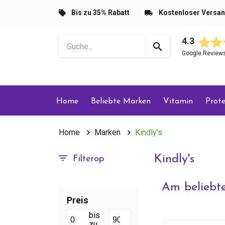
Bis zu 35% Rabatt
Kostenloser Versa
4.3
Google Review
Home
Beliebte Marken
Vitamin
Prote
Home
Marken
Kindly's
Kindly's
Filterop
Am beliebte
Preis
bis
zu