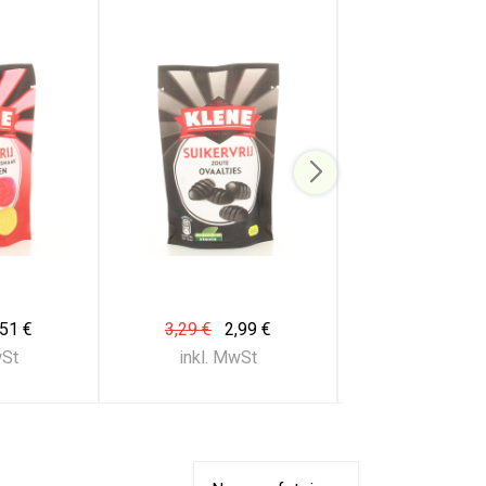
,51 €
3,29 €
2,99 €
3,29 €
2,
wSt
inkl. MwSt
inkl. Mw