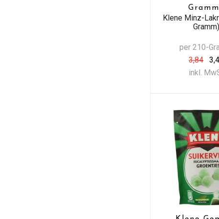
Gramm
Klene Minz-Lakr
Gramm
per 210-G
3,84
3,
inkl. Mw
Klene-Ge