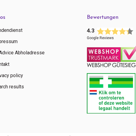
fos
Bewertungen
ndendienst
4.3
Google Reviews
pressum
tAdvice Abholadresse
ntakt
vacy policy
rch results