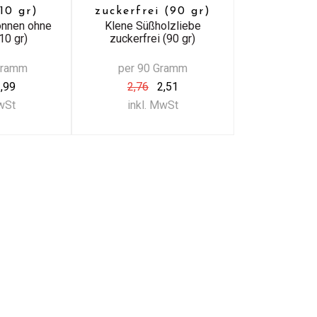
10 gr)
zuckerfrei (90 gr)
onnen ohne
Klene Süßholzliebe
10 gr)
zuckerfrei (90 gr)
Gramm
per 90 Gramm
,99
2,76
2,51
MwSt
inkl. MwSt