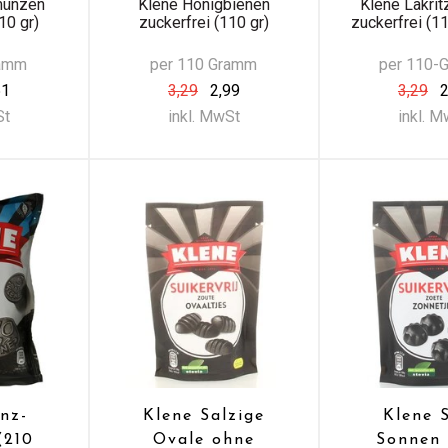
münzen
Klene Honigbienen
Klene Lakri
10 gr)
zuckerfrei (110 gr)
zuckerfrei (
ramm
per 110 Gramm
per 110-
51
3,29
2,99
3,29
2
St
inkl. MwSt
inkl. 
nz-
Klene Salzige
Klene 
(210
Ovale ohne
Sonnen