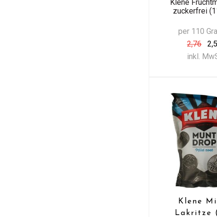
Klene Frucht
zuckerfrei (1
per 110 G
2,76
2,
inkl. Mw
Klene Mi
Lakritze 