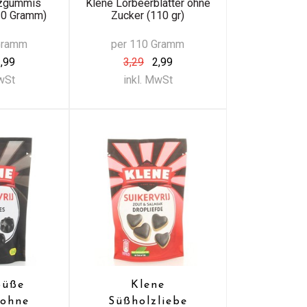
tzgummis
Klene Lorbeerblätter ohne
110 Gramm)
Zucker (110 gr)
Gramm
per 110 Gramm
,99
3,29
2,99
MwSt
inkl. MwSt
Süße
Klene
 ohne
Süßholzliebe