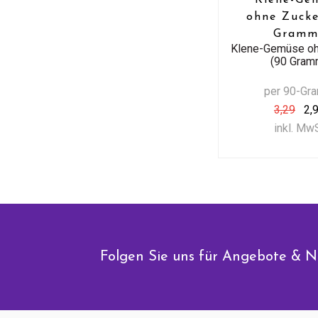
ohne Zucke
Gramm
Klene-Gemüse oh
(90 Gram
per 90-Gr
3,29
2,
inkl. Mw
Folgen Sie uns für Angebote & N