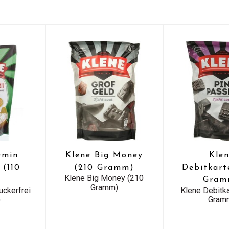
emin
Klene Big Money
Kle
 (110
(210 Gramm)
Debitkart
Klene Big Money (210
Gram
Gramm)
uckerfrei
Klene Debitk
)
Gram