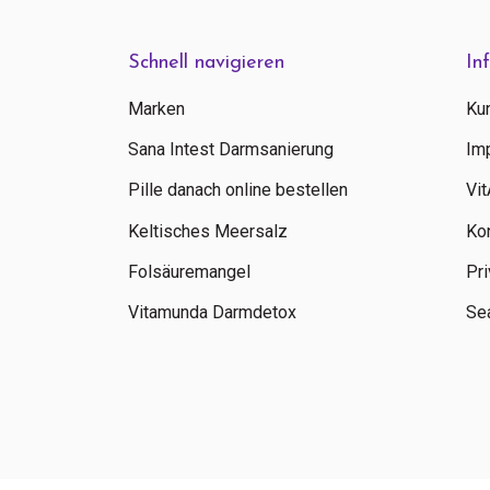
Schnell navigieren
In
Marken
Ku
Sana Intest Darmsanierung
Im
Pille danach online bestellen
Vi
Keltisches Meersalz
Ko
Folsäuremangel
Pri
Vitamunda Darmdetox
Sea