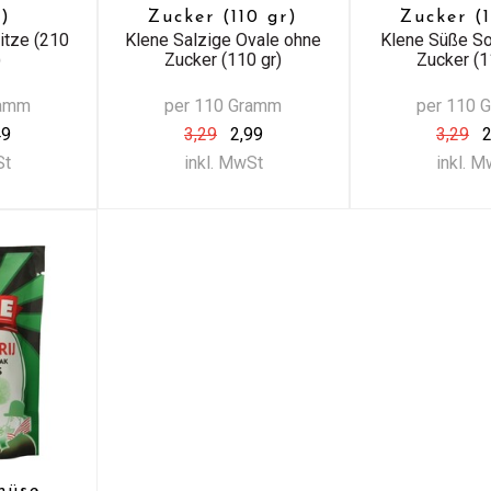
)
Zucker (110 gr)
Zucker (1
itze (210
Klene Salzige Ovale ohne
Klene Süße S
)
Zucker (110 gr)
Zucker (1
ramm
per 110 Gramm
per 110 
49
3,29
2,99
3,29
2
St
inkl. MwSt
inkl. 
müse