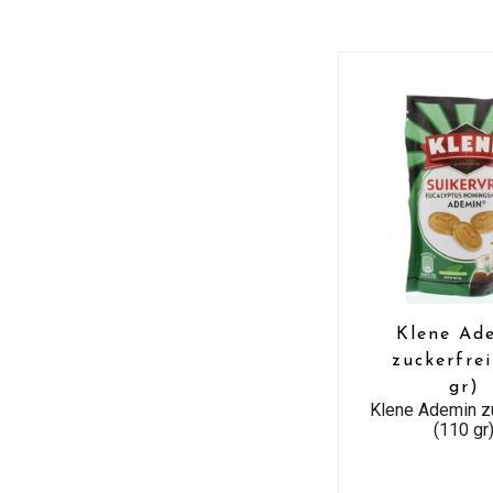
Klene Ad
zuckerfrei
gr)
Klene Ademin z
(110 gr