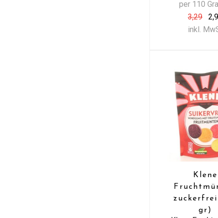
per 110 G
3,29
2,
inkl. Mw
Klene
Fruchtmü
zuckerfrei
gr)