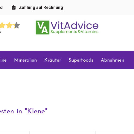
nd
Zahlung auf Rechnung
s
ine
Mineralien
Kräuter
Superfoods
Abnehmen
sten in "
Klene
"