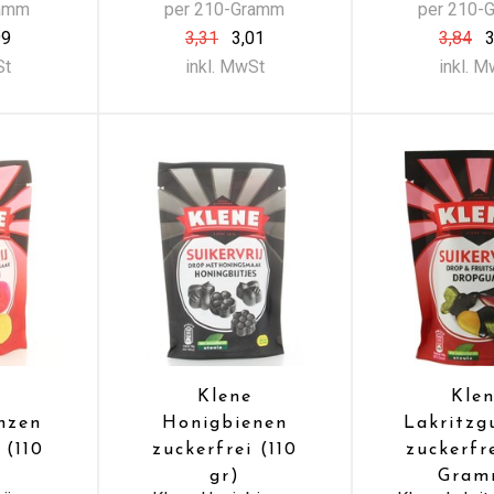
ramm
per 210-Gramm
per 210-
99
3,31
3,01
3,84
3
St
inkl. MwSt
inkl. 
Klene
Kle
nzen
Honigbienen
Lakritz
 (110
zuckerfrei (110
zuckerfre
gr)
Gram