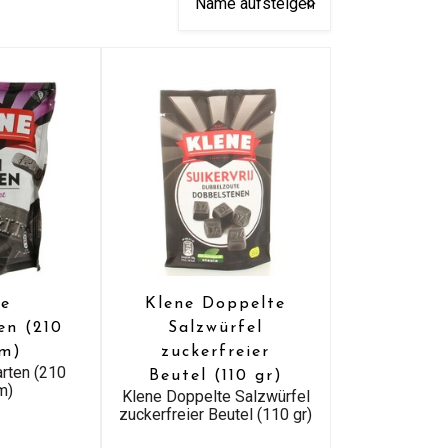
ne
Klene Doppelte
en (210
Salzwürfel
m)
zuckerfreier
arten (210
Beutel (110 gr)
m)
Klene Doppelte Salzwürfel
zuckerfreier Beutel (110 gr)