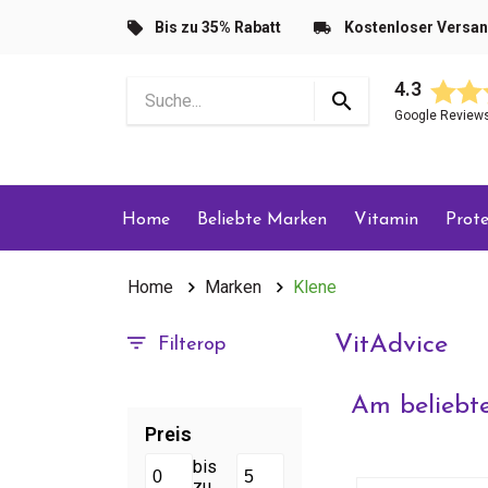
Bis zu 35% Rabatt
Kostenloser Versa
4.3
Google Review
Home
Beliebte Marken
Vitamin
Prote
Home
Marken
Klene
VitAdvice
Filterop
Am beliebte
Preis
bis
zu