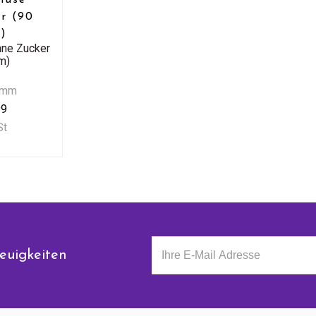
r (90
)
ne Zucker
m)
amm
99
St
euigkeiten