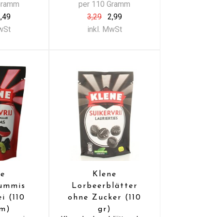
Gramm
per 110 Gramm
,49
3,29
2,99
MwSt
inkl. MwSt
ne
Klene
gummis
Lorbeerblätter
i (110
ohne Zucker (110
m)
gr)