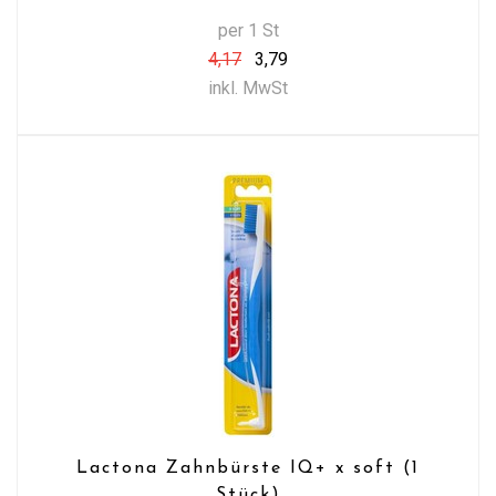
per 1 St
4,17
3,79
inkl. MwSt
Lactona Zahnbürste IQ+ x soft (1
Stück)