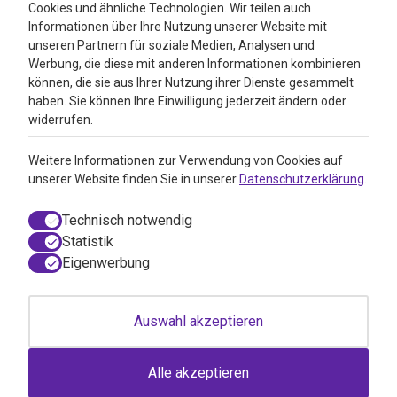
4.3
Cookies und ähnliche Technologien. Wir teilen auch
Informationen über Ihre Nutzung unserer Website mit
Google Reviews
unseren Partnern für soziale Medien, Analysen und
Werbung, die diese mit anderen Informationen kombinieren
können, die sie aus Ihrer Nutzung ihrer Dienste gesammelt
haben. Sie können Ihre Einwilligung jederzeit ändern oder
widerrufen.
Weitere Informationen zur Verwendung von Cookies auf
unserer Website finden Sie in unserer
Datenschutzerklärung
.
Technisch notwendig
Statistik
Eigenwerbung
© 2026 VitAdvice BV.de, Realisierung durch
050media
Auswahl akzeptieren
AGB / Webshop Trustmark
Einwilligungsdialog geöffnet
Disclaimer
Impressum
Alle akzeptieren