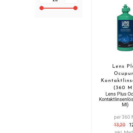
Lens Pl
Ocupu
Kontaktlins
(360 M
Lens Plus O
Kontaktlinsenlö
Ml)
per 360 
13,20
12
inkl. Mw