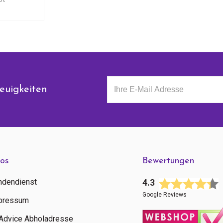
euigkeiten
fos
Bewertungen
ndendienst
4.3
Google Reviews
pressum
tAdvice Abholadresse