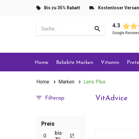
Bis zu 35% Rabatt
Kostenloser Versa
4.3
Google Review
Home
Beliebte Marken
Vitamin
Prote
Home
Marken
Lens Plus
VitAdvice
Filterop
Preis
bis
zu