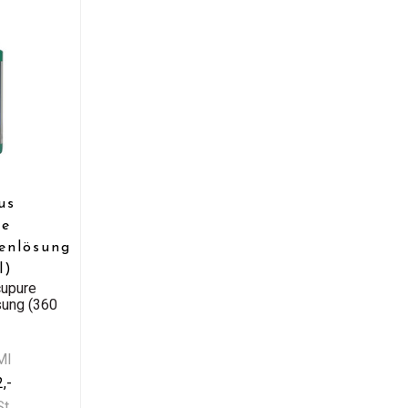
us
re
enlösung
l)
cupure
sung (360
Ml
,-
St