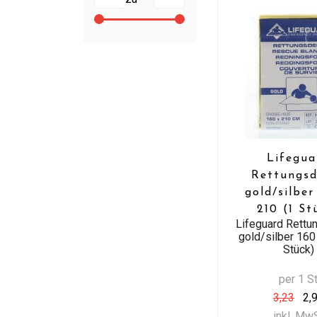
Lifegua
Rettungsd
gold/silber
210 (1 St
Lifeguard Rett
gold/silber 160
Stück)
per 1 S
3,23
2,
inkl. Mw