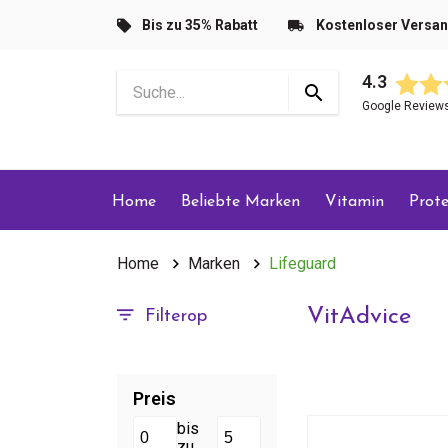
Bis zu 35% Rabatt
Kostenloser Versa
4.3
Google Review
Home
Beliebte Marken
Vitamin
Prote
Home
Marken
Lifeguard
VitAdvice
Filterop
Preis
bis
zu