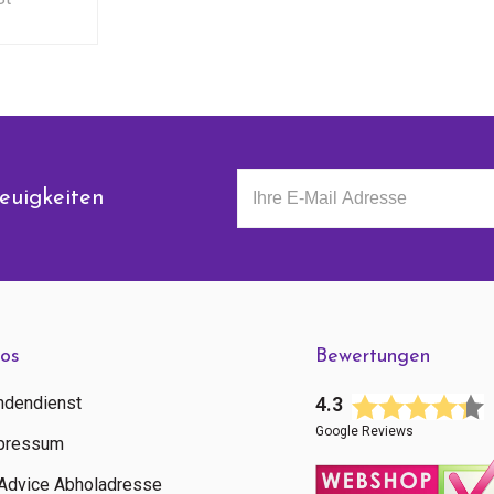
euigkeiten
fos
Bewertungen
ndendienst
4.3
Google Reviews
pressum
tAdvice Abholadresse