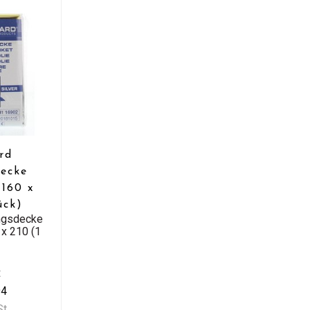
rd
ecke
 160 x
ück)
ungsdecke
 x 210 (1
t
94
St